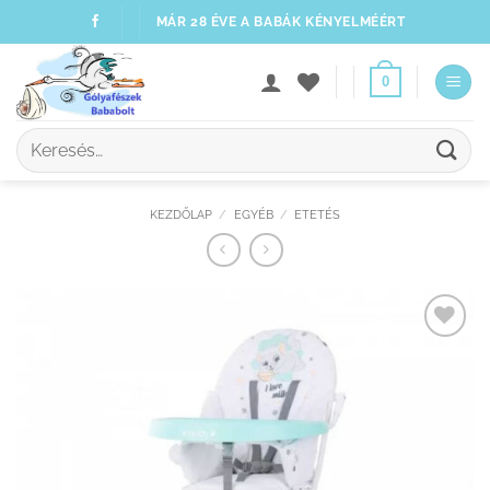
Skip
MÁR 28 ÉVE A BABÁK KÉNYELMÉÉRT
to
content
0
Keresés
a
következőre:
KEZDŐLAP
/
EGYÉB
/
ETETÉS
Kedvenceimhez
adom