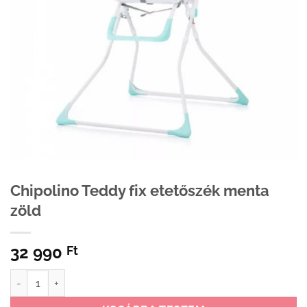
Chipolino Teddy fix etetőszék menta
zöld
32 990
Ft
Chipolino Teddy fix etetőszék menta zöld mennyiség