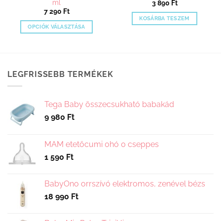
ml
3 890
Ft
7 290
Ft
KOSÁRBA TESZEM
OPCIÓK VÁLASZTÁSA
Ennek
a
terméknek
több
LEGFRISSEBB TERMÉKEK
variációja
van.
A
Tega Baby összecsukható babakád
változatok
9 980
Ft
a
termékoldalon
választhatók
MAM etetőcumi 0hó 0 cseppes
ki
1 590
Ft
BabyOno orrszívó elektromos, zenével bézs
18 990
Ft