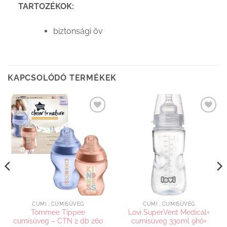
TARTOZÉKOK:
biztonsági öv
KAPCSOLÓDÓ TERMÉKEK
Kedvenceimhez
Kedvenceimhez
adom
adom
CUMI , CUMISÜVEG
CUMI , CUMISÜVEG
Tommee Tippee
Lovi SuperVent Medical+
cumisüveg – CTN 2 db 260
cumisüveg 330ml 9hó+