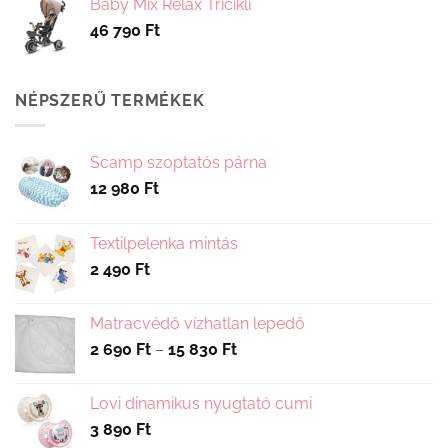
Baby Mix Relax Tricikli
46 790
Ft
NÉPSZERŰ TERMÉKEK
Scamp szoptatós párna
12 980
Ft
Textilpelenka mintás
2 490
Ft
Matracvédő vízhatlan lepedő
Ártartomány:
2 690
Ft
–
15 830
Ft
2
690 Ft
Lovi dinamikus nyugtató cumi
-
3 890
Ft
15