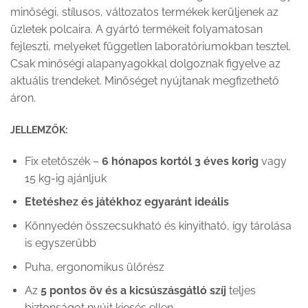
minőségi, stílusos, változatos termékek kerüljenek az
üzletek polcaira. A gyártó termékeit folyamatosan
fejleszti, melyeket független laboratóriumokban tesztel.
Csak minőségi alapanyagokkal dolgoznak figyelve az
aktuális trendeket. Minőséget nyújtanak megfizethető
áron.
JELLEMZŐK:
Fix etetőszék –
6 hónapos kortól 3 éves korig
vagy
15 kg-ig ajánljuk
Etetéshez és játékhoz egyaránt ideális
Könnyedén összecsukható és kinyitható, így tárolása
is egyszerűbb
Puha, ergonomikus ülőrész
Az
5 pontos öv és a kicsúszásgátló szíj
teljes
biztonságot nyújt kiesés ellen.