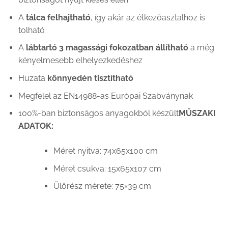
A
tálca felhajtható
, így akár az étkezőasztalhoz is
tolható
A
lábtartó 3 magassági fokozatban állítható
a még
kényelmesebb elhelyezkedéshez
Huzata
könnyedén tisztítható
Megfelel az EN14988-as Európai Szabványnak
100%-ban biztonságos anyagokból készült
MŰSZAKI
ADATOK:
Méret nyitva: 74x65x100 cm
Méret csukva: 15x65x107 cm
Ülőrész mérete: 75×39 cm