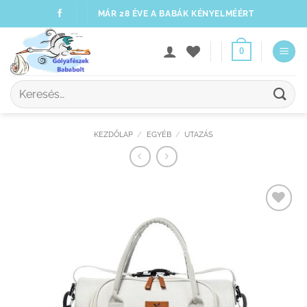
Skip
MÁR 28 ÉVE A BABÁK KÉNYELMÉÉRT
to
content
0
Keresés
a
következőre:
KEZDŐLAP
/
EGYÉB
/
UTAZÁS
Kedvenceimhez
adom