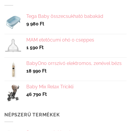
van.
A
változatok
Tega Baby összecsukható babakád
a
9 980
Ft
termékoldalon
választhatók
ki
MAM etetőcumi 0hó 0 cseppes
1 590
Ft
BabyOno orrszívó elektromos, zenével bézs
18 990
Ft
Baby Mix Relax Tricikli
46 790
Ft
NÉPSZERŰ TERMÉKEK