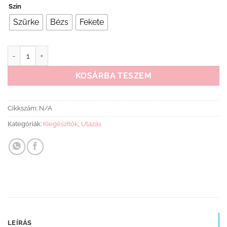
Szín
Szürke
Bézs
Fekete
Cangaroo Jossie pelenkázó táska mennyiség
KOSÁRBA TESZEM
Cikkszám:
N/A
Kategóriák:
Kiegészítők
,
Utazás
LEÍRÁS