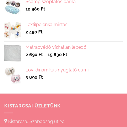
Scamp szoptatós párna
12 980
Ft
Textilpelenka mintás
2 490
Ft
Matracvédő vízhatlan lepedő
Ártartomány:
2 690
Ft
–
15 830
Ft
2
690 Ft
Lovi dinamikus nyugtató cumi
-
3 890
Ft
15
830 Ft
KISTARCSAI ÜZLETÜNK
Kistarcsa, Szabadság út 20.