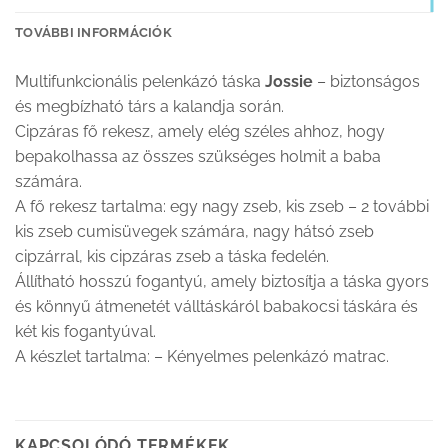
TOVÁBBI INFORMÁCIÓK
Multifunkcionális pelenkázó táska
Jossie
– biztonságos
és megbízható társ a kalandja során.
Cipzáras fő rekesz, amely elég széles ahhoz, hogy
bepakolhassa az összes szükséges holmit a baba
számára.
A fő rekesz tartalma: egy nagy zseb, kis zseb – 2 további
kis zseb cumisüvegek számára, nagy hátsó zseb
cipzárral, kis cipzáras zseb a táska fedelén.
Állítható hosszú fogantyú, amely biztosítja a táska gyors
és könnyű átmenetét válltáskáról babakocsi táskára és
két kis fogantyúval.
A készlet tartalma: – Kényelmes pelenkázó matrac.
KAPCSOLÓDÓ TERMÉKEK