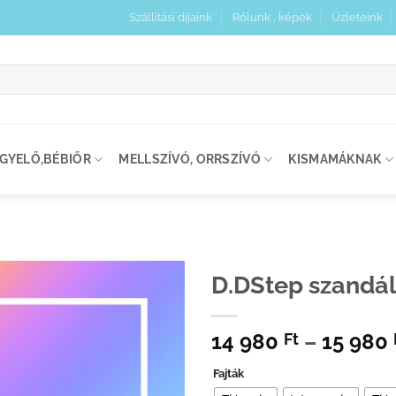
Szállítási díjaink
Rólunk , képek
Üzleteink
:
IGYELŐ,BÉBIŐR
MELLSZÍVÓ, ORRSZÍVÓ
KISMAMÁKNAK
D.DStep szandá
Kedvenceimhez
14 980
–
15 980
adom
Ft
Fajták