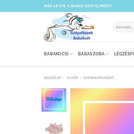
Skip
MÁR 28 ÉVE A BABÁK KÉNYELMÉÉRT
to
content
Keresés
a
következőre
BABAKOCSI
BABASZOBA
LÉGZÉSF
KEZDŐLAP
/
EGYÉB
/
GYERMEKRUHÁZAT