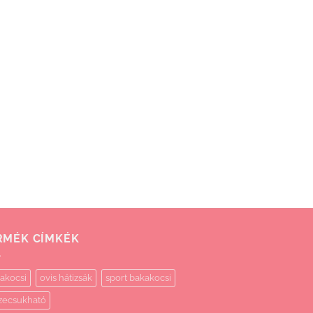
RMÉK CÍMKÉK
akocsi
ovis hátizsák
sport bakakocsi
zecsukható