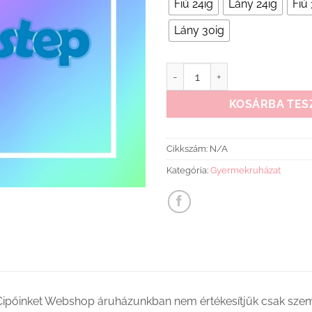
Fiú 24ig
Lány 24ig
Fiú
Lány 30ig
D.DStep szandál mennyiség
KOSÁRBA TES
Cikkszám:
N/A
Kategória:
Gyermekruházat
Cipőinket Webshop áruházunkban nem értékesítjük csak szemé