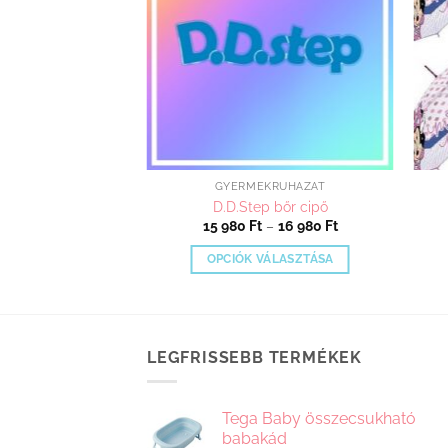
GYERMEKRUHÁZAT
D.D.Step bőr cipő
Ártartomány:
15 980
Ft
–
16 980
Ft
15
980 Ft
OPCIÓK VÁLASZTÁSA
-
16
Ennek
980 Ft
a
terméknek
több
LEGFRISSEBB TERMÉKEK
variációja
van.
Tega Baby összecsukható
A
babakád
változatok