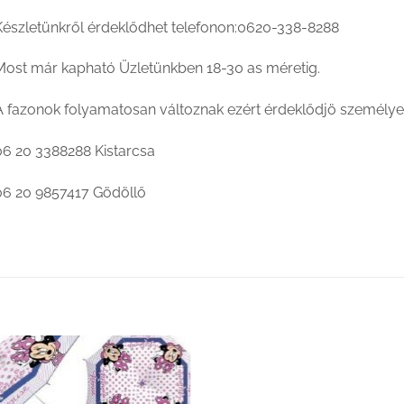
Készletünkről érdeklődhet telefonon:0620-338-8288
Most már kapható Üzletünkben 18-30 as méretig.
A fazonok folyamatosan változnak ezért érdeklődjö személye
06 20 3388288 Kistarcsa
06 20 9857417 Gödöllő
Kedvenceimhez
adom