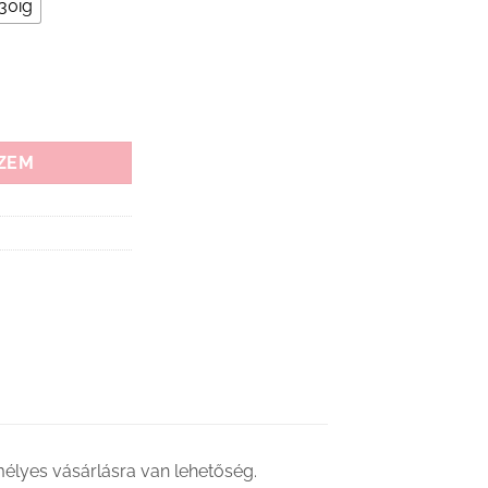
-
 30ig
15
980 Ft
ZEM
lyes vásárlásra van lehetőség.