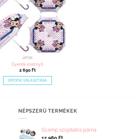
JÁTÉK
Gyerek esernyő
2 690
Ft
OPCIÓK VÁLASZTÁSA
Ennek
a
terméknek
több
NÉPSZERŰ TERMÉKEK
variációja
van.
Scamp szoptatós párna
A
12 980
Ft
változatok