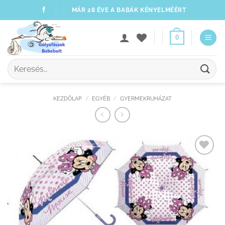
Skip
MÁR 28 ÉVE A BABÁK KÉNYELMÉÉRT
to
content
0
Keresés
a
következőre:
KEZDŐLAP
/
EGYÉB
/
GYERMEKRUHÁZAT
Kedvenceimhez
adom