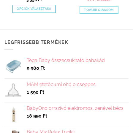
OPCIÓK VÁLASZTÁSA
TOVÁBB OLVASOM
Ennek
a
terméknek
több
variációja
LEGFRISSEBB TERMÉKEK
van.
A
változatok
Tega Baby összecsukható babakád
a
9 980
Ft
termékoldalon
választhatók
MAM etetőcumi 0hó 0 cseppes
ki
1 590
Ft
BabyOno orrszívó elektromos, zenével bézs
18 990
Ft
Baby Mix Relax Tricikli