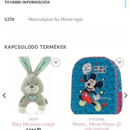
TOVÁBBI INFORMÁCIÓK
SZÍN
Mancsőrjárat fiú, Minnie egér
KAPCSOLÓDÓ TERMÉKEK
Kedvenceimhez
Kedvenceimhez
adom
adom
JÁTÉK
ÓVODÁBA
Mickey , Minnie Mouse 3D
Baby Mix plüss csörgő
ovis hátizsák
3 550
Ft