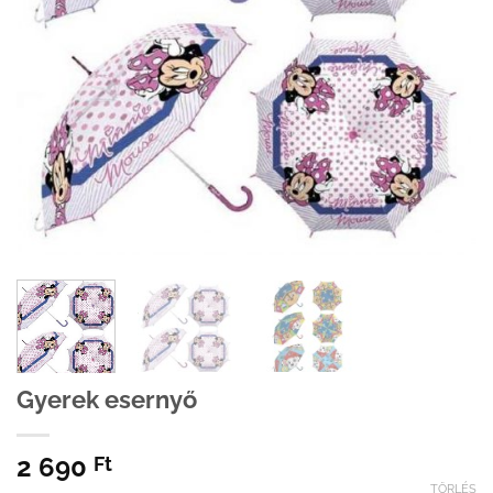
Gyerek esernyő
2 690
Ft
TÖRLÉS