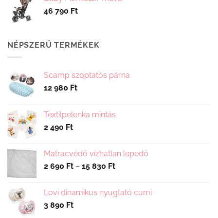
46 790
Ft
NÉPSZERŰ TERMÉKEK
Scamp szoptatós párna
12 980
Ft
Textilpelenka mintás
2 490
Ft
Matracvédő vízhatlan lepedő
Ártartomány:
2 690
Ft
–
15 830
Ft
2
690 Ft
Lovi dinamikus nyugtató cumi
-
3 890
Ft
15
830 Ft