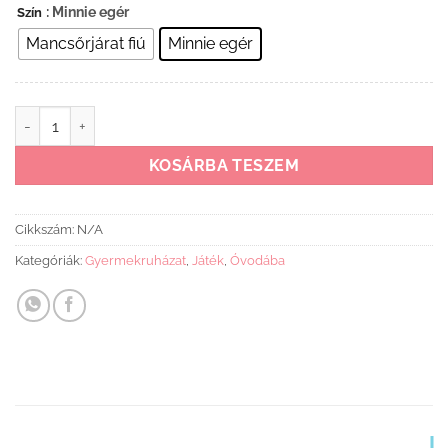
: Minnie egér
Szín
Mancsőrjárat fiú
Minnie egér
Gyerek esernyő mennyiség
KOSÁRBA TESZEM
Cikkszám:
N/A
Kategóriák:
Gyermekruházat
,
Játék
,
Óvodába