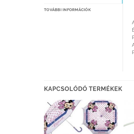
TOVÁBBI INFORMÁCIÓK
É
P
KAPCSOLÓDÓ TERMÉKEK
Kedvenceimhez
Kedvenceimhez
adom
adom