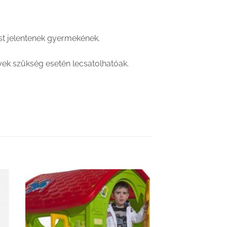
st jelentenek gyermekének.
yek szükség esetén lecsatolhatóak.
hez
Kedvenceimhez
adom