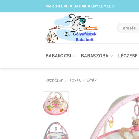
Skip
MÁR 28 ÉVE A BABÁK KÉNYELMÉÉRT
to
content
Keresés
a
következőre
BABAKOCSI
BABASZOBA
LÉGZÉSF
KEZDŐLAP
/
EGYÉB
/
JÁTÉK