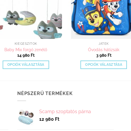
KIEGÉSZÍTŐK
JÁTÉK
Baby Mix forgó zenélő
Óvodás hátizsák
14 980
Ft
3 980
Ft
OPCIÓK VÁLASZTÁSA
OPCIÓK VÁLASZTÁSA
Ennek
Ennek
a
a
terméknek
terméknek
több
több
NÉPSZERŰ TERMÉKEK
variációja
variációja
van.
van.
Scamp szoptatós párna
A
A
12 980
Ft
változatok
változatok
a
a