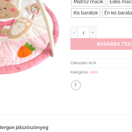
Matróz macik
Édes mac
Kis barátok
Én kis barát
Bergon Játszószőnyeg mennyis
KOSÁRBA TES
Cikkszám:
N/A
Kategória:
Játék
Bergon játszószőnyeg