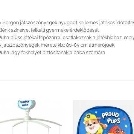
A Bergon játszószőnyegek nyugodt kellemes játékos időtölté
lénk színeivel felkelti gyermeke érdeklődését.
uha plüss játékai tépőzárral csatlakoznak a játékhídhoz, mel
A játszószőnyegek mérete kb.: 80-85 cm átmérőjüek.
Puha lágy fekhelyet biztosítanak a baba számára
Kedvenceimhez
Kedvenceim
adom
adom