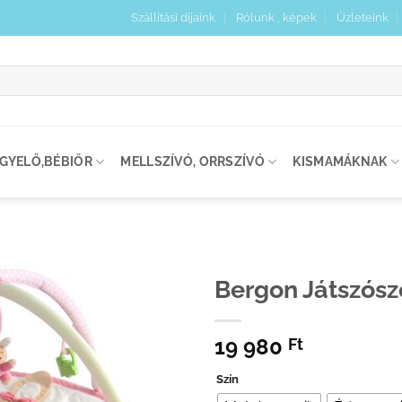
Szállítási díjaink
Rólunk , képek
Üzleteink
:
IGYELŐ,BÉBIŐR
MELLSZÍVÓ, ORRSZÍVÓ
KISMAMÁKNAK
Bergon Játszós
Kedvenceimhez
19 980
adom
Ft
Szín