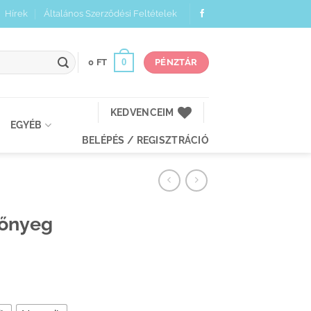
Hírek
Általános Szerződési Feltételek
0
0
FT
PÉNZTÁR
KEDVENCEIM
EGYÉB
BELÉPÉS / REGISZTRÁCIÓ
zőnyeg