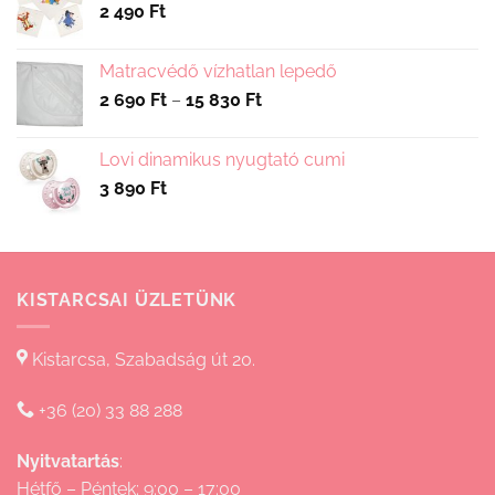
2 490
Ft
Matracvédő vízhatlan lepedő
Ártartomány:
2 690
Ft
–
15 830
Ft
2
690 Ft
Lovi dinamikus nyugtató cumi
-
3 890
Ft
15
830 Ft
KISTARCSAI ÜZLETÜNK
Kistarcsa, Szabadság út 20.
+36 (20) 33 88 288
Nyitvatartás
:
Hétfő – Péntek: 9:00 – 17:00