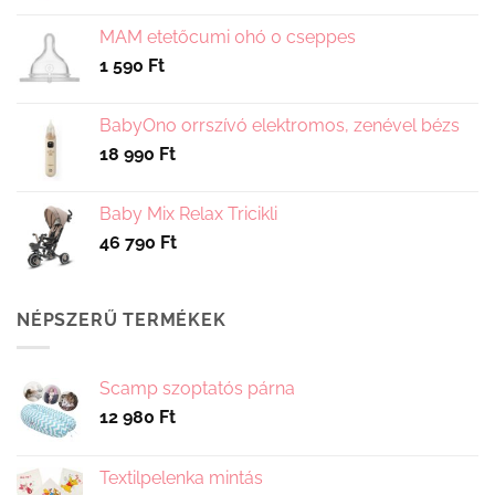
termékoldalon
ki
választhatók
MAM etetőcumi 0hó 0 cseppes
ki
1 590
Ft
BabyOno orrszívó elektromos, zenével bézs
18 990
Ft
Baby Mix Relax Tricikli
46 790
Ft
NÉPSZERŰ TERMÉKEK
Scamp szoptatós párna
12 980
Ft
Textilpelenka mintás