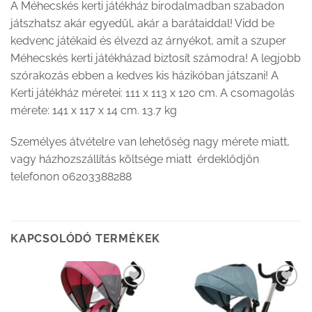
A Méhecskés kerti játékház birodalmadban szabadon
játszhatsz akár egyedül, akár a barátaiddal! Vidd be
kedvenc játékaid és élvezd az árnyékot, amit a szuper
Méhecskés kerti játékházad biztosít számodra! A legjobb
szórakozás ebben a kedves kis házikóban játszani! A
Kerti játékház méretei: 111 x 113 x 120 cm. A csomagolás
mérete: 141 x 117 x 14 cm. 13.7 kg
Személyes átvételre van lehetőség nagy mérete miatt,
vagy házhozszállítás költsége miatt érdeklődjön
telefonon 06203388288
KAPCSOLÓDÓ TERMÉKEK
Kedvenceimhez
Kedvenceimhez
adom
adom