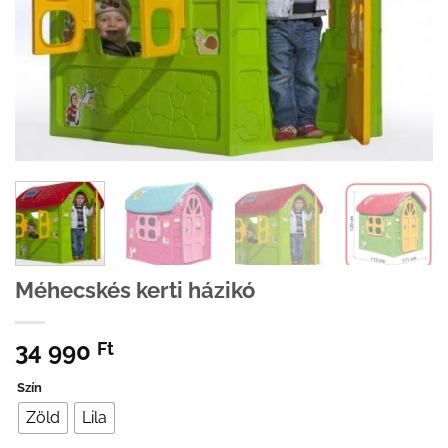
Méhecskés kerti házikó
34 990
Ft
Szín
Zöld
Lila