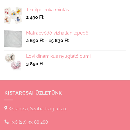
Textilpelenka mintás
2 490
Ft
Matracvédő vízhatlan lepedő
Ártartomány:
2 690
Ft
–
15 830
Ft
2
690 Ft
Lovi dinamikus nyugtató cumi
-
3 890
Ft
15
830 Ft
KISTARCSAI ÜZLETÜNK
Kistarcsa, Szabadság út 20.
+36 (20) 33 88 288