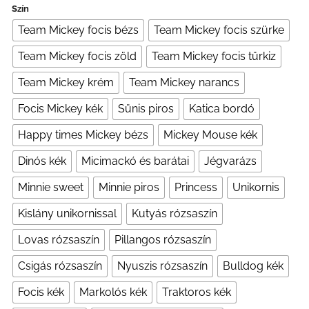
Szín
Team Mickey focis bézs
Team Mickey focis szürke
Team Mickey focis zöld
Team Mickey focis türkiz
Team Mickey krém
Team Mickey narancs
Focis Mickey kék
Sünis piros
Katica bordó
Happy times Mickey bézs
Mickey Mouse kék
Dinós kék
Micimackó és barátai
Jégvarázs
Minnie sweet
Minnie piros
Princess
Unikornis
Kislány unikornissal
Kutyás rózsaszín
Lovas rózsaszín
Pillangos rózsaszín
Csigás rózsaszín
Nyuszis rózsaszín
Bulldog kék
Focis kék
Markolós kék
Traktoros kék