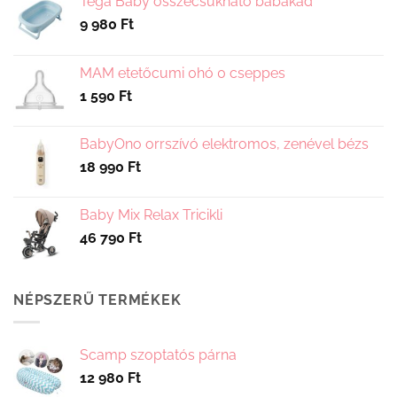
Tega Baby összecsukható babakád
változatok
a
9 980
Ft
a
termékoldalon
termékoldalon
választhatók
választhatók
ki
MAM etetőcumi 0hó 0 cseppes
ki
1 590
Ft
BabyOno orrszívó elektromos, zenével bézs
18 990
Ft
Baby Mix Relax Tricikli
46 790
Ft
NÉPSZERŰ TERMÉKEK
Scamp szoptatós párna
12 980
Ft