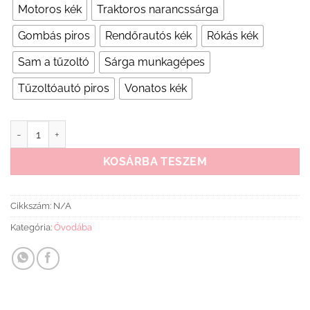
Motoros kék
Traktoros narancssárga
Gombás piros
Rendőrautós kék
Rókás kék
Sam a tűzoltó
Sárga munkagépes
Tűzoltóautó piros
Vonatos kék
Disney Vállfás Oviszsák mennyiség
KOSÁRBA TESZEM
Cikkszám:
N/A
Kategória:
Óvodába