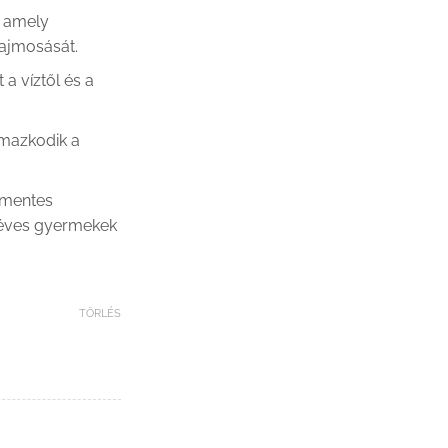
, amely
ajmosását.
a víztől és a
mazkodik a
-mentes
 éves gyermekek
TÖRLÉS