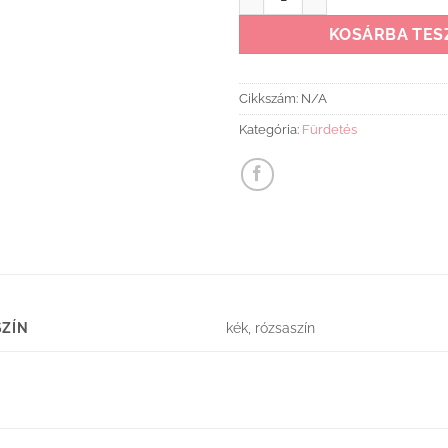
KOSÁRBA TES
Cikkszám:
N/A
Kategória:
Fürdetés
SZÍN
kék, rózsaszín