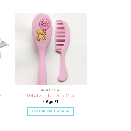
hez
Kedvenceimhez
adom
BABAÁPOLÁS
7
BabyBruin hajkefe + fésű
1 690
Ft
OPCIÓK VÁLASZTÁSA
Ennek
a