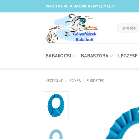
Skip
MÁR 28 ÉVE A BABÁK KÉNYELMÉÉRT
to
content
Keresés
a
következőre
BABAKOCSI
BABASZOBA
LÉGZÉSF
KEZDŐLAP
/
EGYÉB
/
FÜRDETÉS