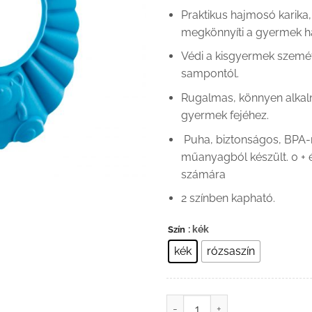
Praktikus hajmosó karika
megkönnyíti a gyermek h
Védi a kisgyermek szemét 
sampontól.
Rugalmas, könnyen alkal
gyermek fejéhez.
Puha, biztonságos, BPA
műanyagból készült. 0 +
számára
2 színben kapható.
: kék
Szín
kék
rózsaszín
Hajmosó karika mennyiség