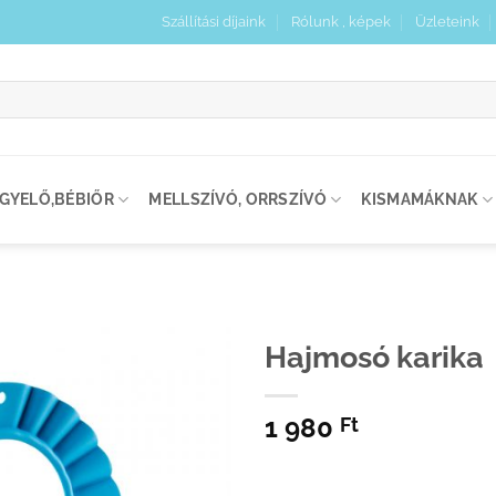
Szállítási díjaink
Rólunk , képek
Üzleteink
:
IGYELŐ,BÉBIŐR
MELLSZÍVÓ, ORRSZÍVÓ
KISMAMÁKNAK
Hajmosó karika
Kedvenceimhez
1 980
adom
Ft