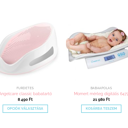
Kedvenceimhez
Kedvenceim
adom
adom
FÜRDETÉS
BABAÁPOLÁS
Angelcare classic babatartó
Momert mérleg digitális 647
8 490
Ft
21 980
Ft
OPCIÓK VÁLASZTÁSA
KOSÁRBA TESZEM
Ennek
a