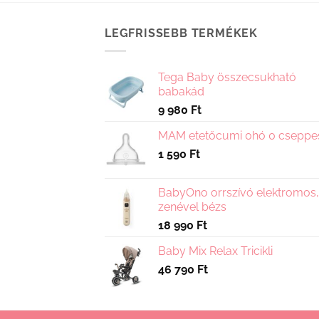
terméknek
terméknek
több
több
LEGFRISSEBB TERMÉKEK
variációja
variációja
van.
van.
A
Tega Baby összecsukható
A
változatok
babakád
változatok
a
9 980
Ft
a
termékoldalon
termékoldalon
választhatók
MAM etetőcumi 0hó 0 cseppe
választhatók
ki
1 590
Ft
ki
BabyOno orrszívó elektromos,
zenével bézs
18 990
Ft
Baby Mix Relax Tricikli
46 790
Ft