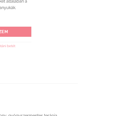
et általában a
 anyukák.
g mennyiség
ZEM
táni betét
kony, gyógyszermentes terápia.