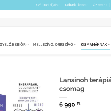
Szállítási díjaink
Rólunk , képek
Üzleteink
:
IGYELŐ,BÉBIŐR
MELLSZÍVÓ, ORRSZÍVÓ
KISMAMÁKNAK
Lansinoh terápi
csomag
Kedvenceimhez
adom
6 990
Ft