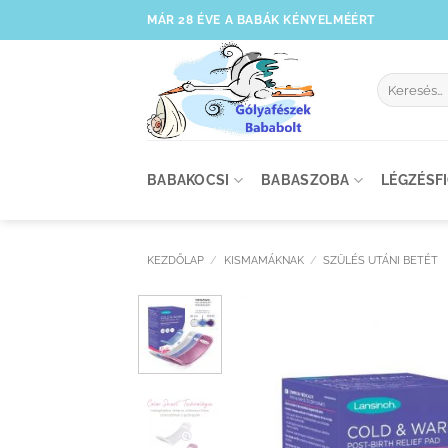
Skip
MÁR 28 ÉVE A BABÁK KÉNYELMÉÉRT
to
content
Keresés
a
következőre
BABAKOCSI
BABASZOBA
LÉGZÉSF
KEZDŐLAP
/
KISMAMÁKNAK
/
SZÜLÉS UTÁNI BETÉT