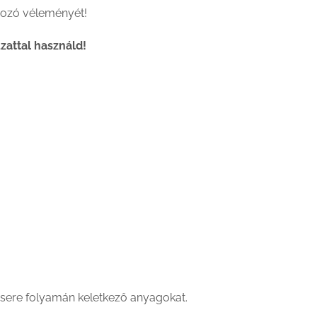
lgozó véleményét!
zattal használd!
gcsere folyamán keletkező anyagokat.