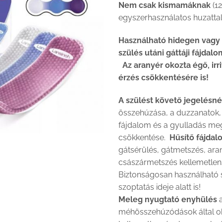
Nem csak kismamáknak
(1
egyszerhasználatos huzattal
Használható hidegen vagy
szülés utáni gáttáji fájdal
Az aranyér okozta égő, irri
érzés csökkentésére is!
A szülést követő jegelésné
összehúzása, a duzzanatok, 
fájdalom és a gyulladás me
csökkentése.
Hűsítő fájdal
gátsérülés, gátmetszés, ara
császármetszés kellemetlens
Biztonságosan használható 
szoptatás ideje alatt is!
Meleg nyugtató enyhülés
méhösszehúzódások által o