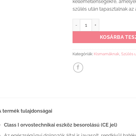
kellemetlenségekre, amelyek
szülés után tapasztalnak az
Lansinoh terápiás párna csoma
KOSÁRBA TES
Kategóriák:
Kismamáknak
,
Szülés u
A termék tulajdonságai
Class I orvostechnikai eszköz besorolású (CE jel)
Az egészségügyi dolgozók által is javasolt, rendkívül haté