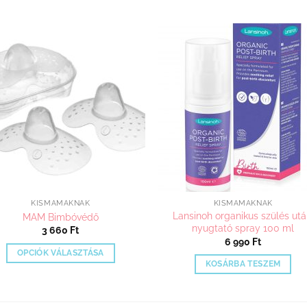
Kedvenceimhez
Kedvenceim
adom
adom
KISMAMÁKNAK
KISMAMÁKNAK
Lansinoh organikus szülés utá
MAM Bimbóvédő
nyugtató spray 100 ml
3 660
Ft
6 990
Ft
OPCIÓK VÁLASZTÁSA
KOSÁRBA TESZEM
Ennek
a
terméknek