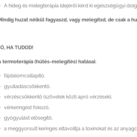
A hideg és melegterápia idejéről kérd ki egészségügyi do
Mindig huzat nélkül fagyaszd, vagy melegítsd, de csak a hu
JÓ, HA TUDOD!
A termoterápia (hűtés-melegítés) hatásai:
fájdalomcsillapító,
gyulladáscsökkentő,
vérzéscsökkentő (szövetek közti apró vérzések),
vérkeringést fokozó,
gyógyulást elősegítő,
a meggyorsult keringés eltávolítja a toxinokat és az anya