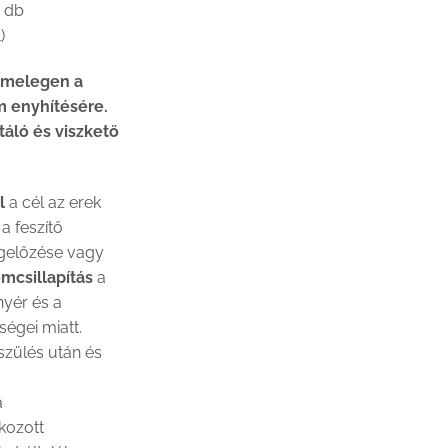
2 db
)
 melegen a
om enyhítésére.
táló és viszkető
l
a cél az erek
a feszítő
gelőzése vagy
omcsillapítás
a
nyér és a
égei miatt.
szülés után és
a
kozott