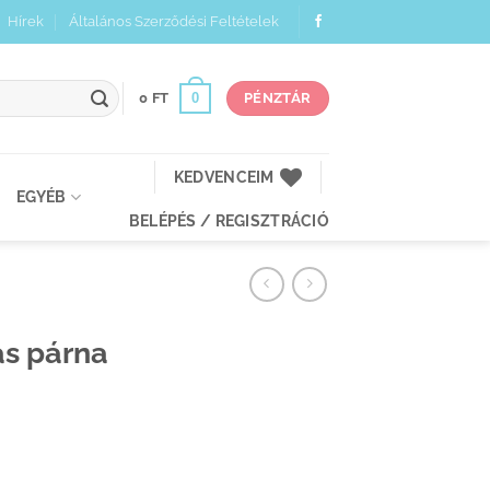
Hírek
Általános Szerződési Feltételek
0
0
FT
PÉNZTÁR
KEDVENCEIM
EGYÉB
BELÉPÉS / REGISZTRÁCIÓ
ás párna