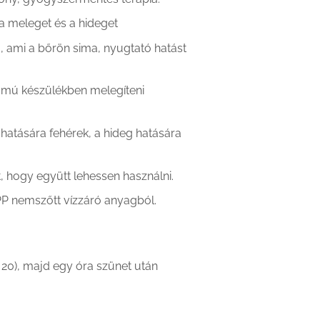
 a meleget és a hideget
, ami a bőrön sima, nyugtató hatást
lámú készülékben melegíteni
hatására fehérek, a hideg hatására
, hogy együtt lehessen használni.
PP nemszőtt vízzáró anyagból.
20), majd egy óra szünet után