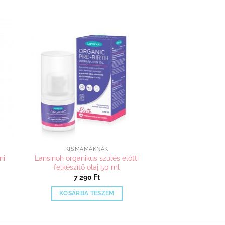
hez
Kedvenceimhez
adom
KISMAMÁKNAK
ni
Lansinoh organikus szülés előtti
felkészítő olaj 50 ml
7 290
Ft
KOSÁRBA TESZEM