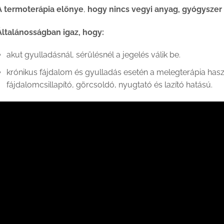
A termoterápia előnye
,
hogy nincs vegyi anyag, gyógyszer 
Általánosságban igaz, hogy:
akut gyulladásnál, sérülésnél a jegelés válik be.
krónikus fájdalom és gyulladás esetén a melegterápia has
fájdalomcsillapító, görcsoldó, nyugtató és lazító hatású.