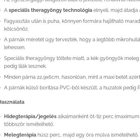
A
speciális theragyöngy technológia
elnyeli, majd átadja
Fagyasztás után is puha, könnyen formára hajlítható marad
kölcsönöz.
A párnák méretét úgy tervezték, hogy a legtöbb mikrohul
lehessen.
Speciális theragyöngy töltete miatt, a kék gyöngyök meleg 
pedig lilák lesznek.
Minden párna 22,9x6cm, hasonlóan, mint a maxi betét azért
A párnák külső borítása PVC-ből készült, a huzatok pedig 
Használata
Hidegterápia/jegelés
alkalmanként öt-tíz perc (maximum 
többször ismételhető.
Melegterápia
húsz perc, majd egy óra múlva ismételhető.