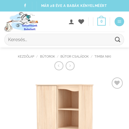
Skip
MÁR 28 ÉVE A BABÁK KÉNYELMÉÉRT
to
content
0
Keresés
a
következőre:
KEZDŐLAP
/
BÚTOROK
/
BÚTOR CSALÁDOK
/
TIMBA NIKI
Kedvenceimhez
adom