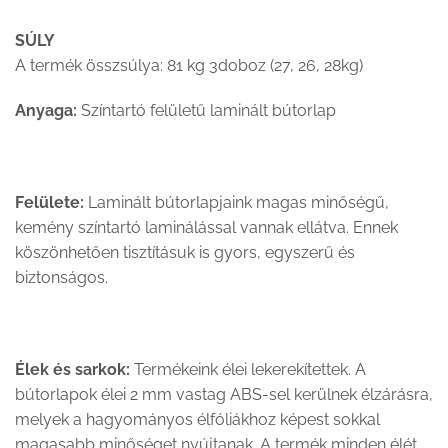
SÚLY
A termék összsúlya: 81 kg 3doboz (27, 26, 28kg)
Anyaga:
Színtartó felületű laminált bútorlap
Felülete:
Laminált bútorlapjaink magas minőségű,
kemény színtartó laminálással vannak ellátva. Ennek
köszönhetően tisztításuk is gyors, egyszerű és
biztonságos.
Élek és sarkok:
Termékeink élei lekerekítettek. A
bútorlapok élei 2 mm vastag ABS-sel kerülnek élzárásra,
melyek a hagyományos élfóliákhoz képest sokkal
magasabb minőséget nyújtanak. A termék minden élét