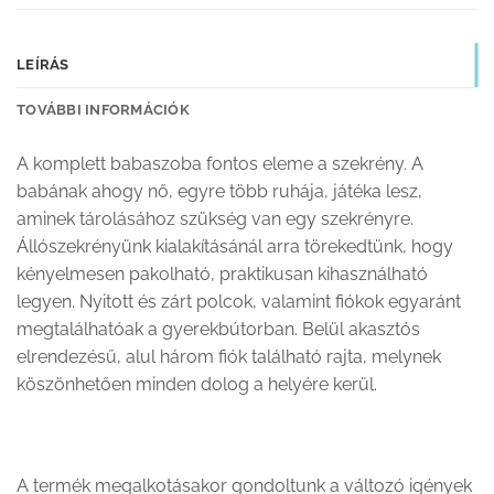
LEÍRÁS
TOVÁBBI INFORMÁCIÓK
A komplett babaszoba fontos eleme a
szekrény.
A
babának ahogy nő, egyre több ruhája, játéka lesz,
aminek tárolásához szükség van egy szekrényre.
Állószekrényünk kialakításánál arra törekedtünk, hogy
kényelmesen pakolható, praktikusan kihasználható
legyen. Nyitott és zárt polcok, valamint fiókok egyaránt
megtalálhatóak a gyerekbútorban. Belül akasztós
elrendezésű, alul három fiók található rajta, melynek
köszönhetően minden dolog a helyére kerül.
A termék megalkotásakor gondoltunk a változó igények