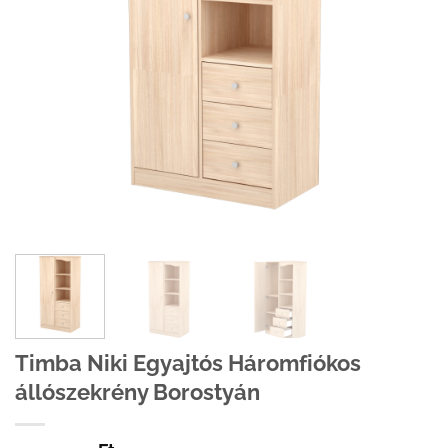
Timba Niki Egyajtós Háromfiókos
állószekrény Borostyán