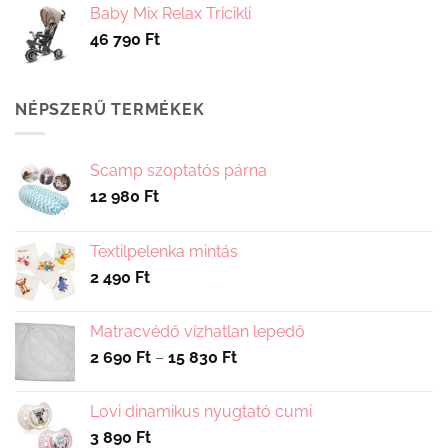
Baby Mix Relax Tricikli
46 790
Ft
NÉPSZERŰ TERMÉKEK
Scamp szoptatós párna
12 980
Ft
Textilpelenka mintás
2 490
Ft
Matracvédő vízhatlan lepedő
Ártartomány:
2 690
Ft
–
15 830
Ft
2
690 Ft
Lovi dinamikus nyugtató cumi
-
3 890
Ft
15