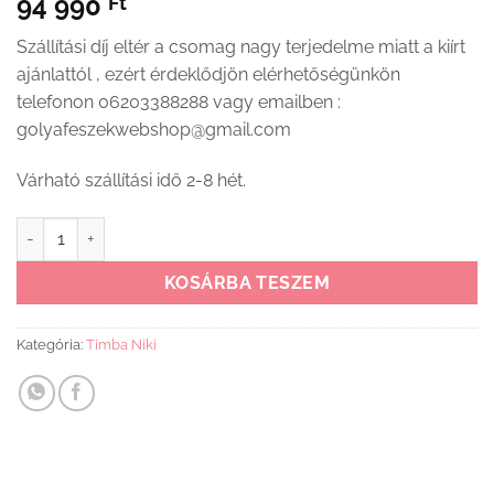
94 990
Ft
Szállítási díj eltér a csomag nagy terjedelme miatt a kiírt
ajánlattól , ezért érdeklődjön elérhetőségünkön
telefonon 06203388288 vagy emailben :
golyafeszekwebshop@gmail.com
Várható szállítási idő 2-8 hét.
Timba Niki Egyajtós Háromfiókos állószekrény Borostyán mennyi
KOSÁRBA TESZEM
Kategória:
Timba Niki