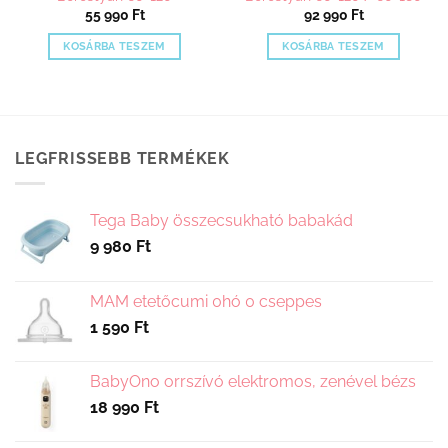
55 990
Ft
92 990
Ft
KOSÁRBA TESZEM
KOSÁRBA TESZEM
LEGFRISSEBB TERMÉKEK
Tega Baby összecsukható babakád
9 980
Ft
MAM etetőcumi 0hó 0 cseppes
1 590
Ft
BabyOno orrszívó elektromos, zenével bézs
18 990
Ft