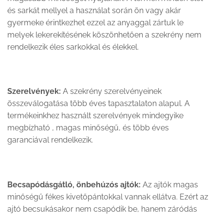
és sarkát mellyel a használat során ön vagy akár
gyermeke érintkezhet ezzel az anyaggal zártuk le
melyek lekerekítésének köszönhetően a szekrény nem
rendelkezik éles sarkokkal és élekkel.
Szerelvények:
A szekrény szerelvényeinek
összeválogatása több éves tapasztalaton alapul. A
termékeinkhez használt szerelvények mindegyike
megbízható , magas minőségű, és több éves
garanciával rendelkezik.
Becsapódásgátló
, önbehúzós ajtók:
Az ajtók magas
minőségű fékes kivetőpántokkal vannak ellátva. Ezért az
ajtó becsukásakor nem csapódik be, hanem záródás