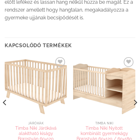
előtt lefékez és lassan hang nélkül húzza be magát. Ez a
rendszer amellett hogy hangtalan, megakadályozza a
gyermeke ujjának becsípődését is.
KAPCSOLÓDÓ TERMÉKEK
Kedvenceimhez
Kedvenceimhez
adom
adom
JÁRÓKÁK
TIMBA NIKI
Timba Niki Járókává
Timba Niki Nyitott
alakítható kiságy
kombinált gyermekágy
Borostyán 60×120
Borostyán 60×120 / 60×180