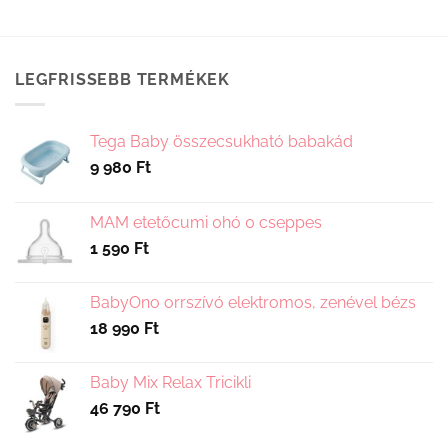
LEGFRISSEBB TERMÉKEK
Tega Baby összecsukható babakád
9 980
Ft
MAM etetőcumi 0hó 0 cseppes
1 590
Ft
BabyOno orrszívó elektromos, zenével bézs
18 990
Ft
Baby Mix Relax Tricikli
46 790
Ft