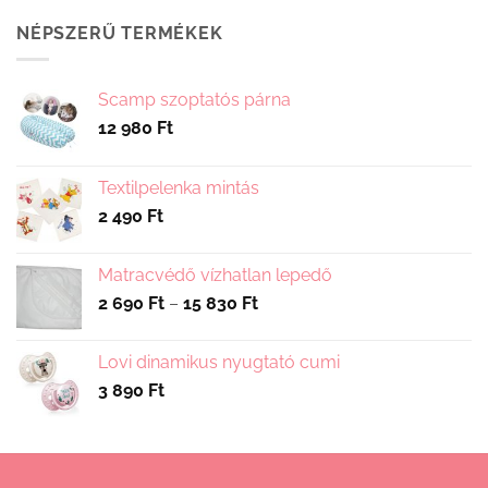
NÉPSZERŰ TERMÉKEK
Scamp szoptatós párna
12 980
Ft
Textilpelenka mintás
2 490
Ft
Matracvédő vízhatlan lepedő
Ártartomány:
2 690
Ft
–
15 830
Ft
2
690 Ft
Lovi dinamikus nyugtató cumi
-
3 890
Ft
15
830 Ft