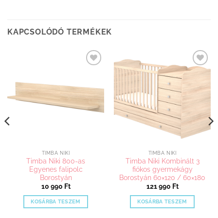
KAPCSOLÓDÓ TERMÉKEK
Kedvenceimhez
Kedvenceimhez
adom
adom
TIMBA NIKI
TIMBA NIKI
Timba Niki 800-as
Timba Niki Kombinált 3
Egyenes falipolc
fiókos gyermekágy
Borostyán
Borostyán 60×120 / 60×180
10 990
Ft
121 990
Ft
KOSÁRBA TESZEM
KOSÁRBA TESZEM