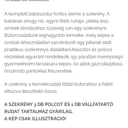
A komplett babaszoba fontos eleme a
szekrény.
A
babának ahogy nő, egyre több ruhája, játéka lesz,
aminek tárolásához szükség van egy szekrényre.
Bútorcsaládunk legnagyobb terméke, mely képes a
szobák kihasználatlan sarokrészét egy pillanat alatt
praktikus szekrénnyé átalakítani.Akasztós és polcos
részekkel egyaránt rendelkezik, így páratlan mennyiségű
gyermekholmi tárolására képes. Az ajtók gázcsillapítású,
önzáródó pántokkal felszereltek.
A szekrény a termékcsalád többi bútoraihoz a faltól
elhúzva illeszthető össze.
A SZEKRÉNY 3 DB POLCOT ÉS 1 DB VÁLLFATARTÓ
RUDAT TARTALMAZ GYÁRILAG.
A KÉP CSAK ILLUSZTRÁCIÓ!