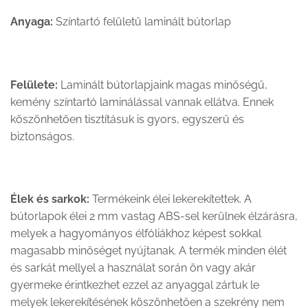
Anyaga:
Színtartó felületű laminált bútorlap
Felülete:
Laminált bútorlapjaink magas minőségű,
kemény színtartó laminálással vannak ellátva. Ennek
köszönhetően tisztításuk is gyors, egyszerű és
biztonságos.
Élek és sarkok:
Termékeink élei lekerekítettek. A
bútorlapok élei 2 mm vastag ABS-sel kerülnek élzárásra,
melyek a hagyományos élfóliákhoz képest sokkal
magasabb minőséget nyújtanak. A termék minden élét
és sarkát mellyel a használat során ön vagy akár
gyermeke érintkezhet ezzel az anyaggal zártuk le
melyek lekerekítésének köszönhetően a szekrény nem