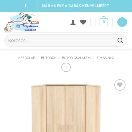
Skip
MÁR 28 ÉVE A BABÁK KÉNYELMÉÉRT
to
content
0
Keresés
a
következőre:
KEZDŐLAP
/
BÚTOROK
/
BÚTOR CSALÁDOK
/
TIMBA NIKI
Kedvenceimhez
adom