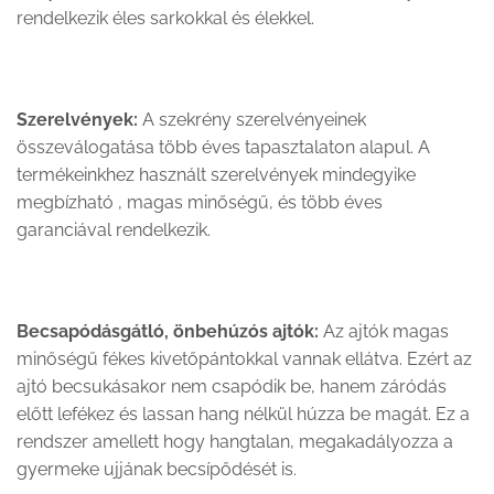
rendelkezik éles sarkokkal és élekkel.
Szerelvények:
A szekrény szerelvényeinek
összeválogatása több éves tapasztalaton alapul. A
termékeinkhez használt szerelvények mindegyike
megbízható , magas minőségű, és több éves
garanciával rendelkezik.
Becsapódásgátló
, önbehúzós ajtók:
Az ajtók magas
minőségű fékes kivetőpántokkal vannak ellátva. Ezért az
ajtó becsukásakor nem csapódik be, hanem záródás
előtt lefékez és lassan hang nélkül húzza be magát. Ez a
rendszer amellett hogy hangtalan, megakadályozza a
gyermeke ujjának becsípődését is.