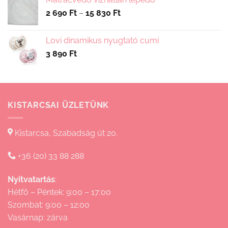
Ártartomány:
2 690
Ft
–
15 830
Ft
2
690 Ft
Lovi dinamikus nyugtató cumi
-
3 890
Ft
15
830 Ft
KISTARCSAI ÜZLETÜNK
Kistarcsa, Szabadság út 20.
+36 (20) 33 88 288
Nyitvatartás
:
Hétfő – Péntek: 9:00 – 17:00
Szombat: 9:00 – 12:00
Vasárnap: zárva