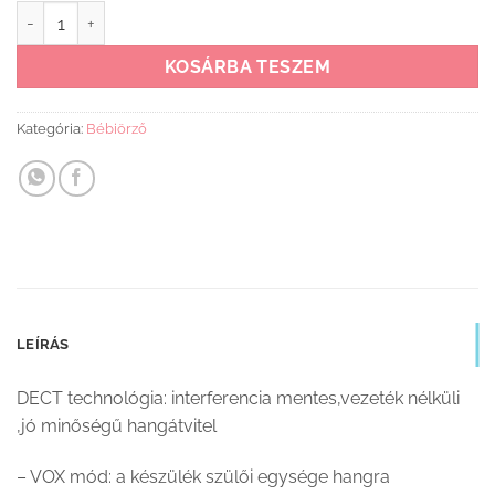
Vtech bébiőr DM1111 mennyiség
KOSÁRBA TESZEM
Kategória:
Bébiörző
LEÍRÁS
DECT technológia: interferencia mentes,vezeték nélküli
,jó minőségű hangátvitel
– VOX mód: a készülék szülői egysége hangra