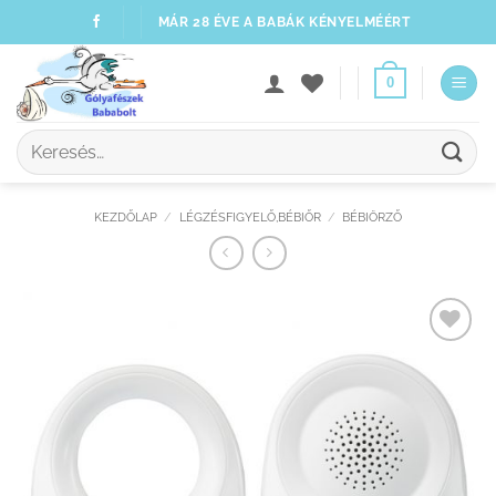
Skip
MÁR 28 ÉVE A BABÁK KÉNYELMÉÉRT
to
content
0
Keresés
a
következőre:
KEZDŐLAP
/
LÉGZÉSFIGYELŐ,BÉBIŐR
/
BÉBIÖRZŐ
Kedvenceimhez
adom