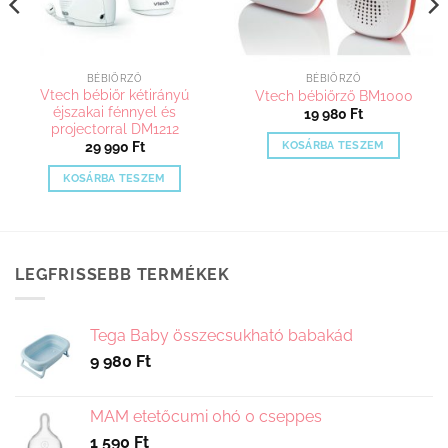
BÉBIÖRZŐ
BÉBIÖRZŐ
Vtech bébiőr kétirányú
Vtech bébiőrző BM1000
éjszakai fénnyel és
19 980
Ft
projectorral DM1212
KOSÁRBA TESZEM
29 990
Ft
KOSÁRBA TESZEM
LEGFRISSEBB TERMÉKEK
Tega Baby összecsukható babakád
9 980
Ft
MAM etetőcumi 0hó 0 cseppes
1 590
Ft