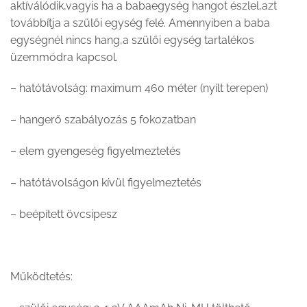
aktíválódik,vagyis ha a babaegység hangot észlel,azt
továbbítja a szülői egység felé. Amennyiben a baba
egységnél nincs hang,a szülői egység tartalékos
üzemmódra kapcsol.
– hatótávolság: maximum 460 méter (nyílt terepen)
– hangerő szabályozás 5 fokozatban
– elem gyengeség figyelmeztetés
– hatótávolságon kívül figyelmeztetés
– beépített övcsipesz
Működtetés: