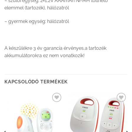
– szülői egység: 2×1,2V AAAmAh Ni-MH tölthető
elemmel (tartozék), hálózatról
– gyermek egység: hálózatról
A készülékre 3 év garancia érvényes,a tartozék
akkumulátorokra ez nem vonatkozik!
KAPCSOLÓDÓ TERMÉKEK
Kedvenceimhez
Kedvenceimhez
adom
adom