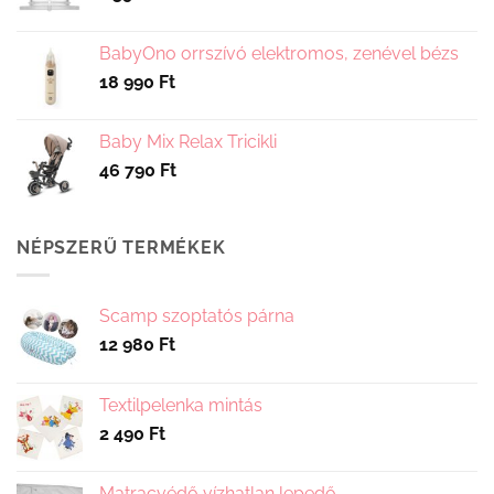
BabyOno orrszívó elektromos, zenével bézs
18 990
Ft
Baby Mix Relax Tricikli
46 790
Ft
NÉPSZERŰ TERMÉKEK
Scamp szoptatós párna
12 980
Ft
Textilpelenka mintás
2 490
Ft
Matracvédő vízhatlan lepedő