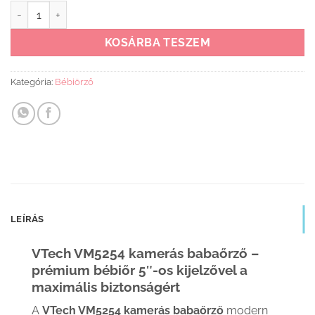
Vtech VM5254 kamerás babaőrző mennyiség
KOSÁRBA TESZEM
Kategória:
Bébiörző
LEÍRÁS
VTech VM5254 kamerás babaőrző –
prémium bébiőr 5″-os kijelzővel a
maximális biztonságért
A
VTech VM5254 kamerás babaőrző
modern