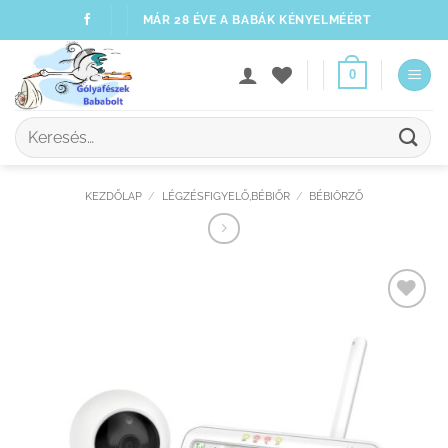
Skip
MÁR 28 ÉVE A BABÁK KÉNYELMÉÉRT
to
content
0
Keresés
a
következőre:
KEZDŐLAP
/
LÉGZÉSFIGYELŐ,BÉBIŐR
/
BÉBIÖRZŐ
Kedvenceimhez
adom