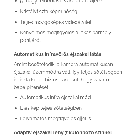
5″ nagy felbontású színes LCD kijelző
Kristálytiszta képminőség
Teljes mozgóképes videóátvitel
Kényelmes megfigyelés a lakás bármely
pontjáról
Automatikus infravörös éjszakai látás
Amint besötétedik, a kamera automatikusan
éjszakai üzemmódra vált, így teljes sötétségben
is tiszta képet biztosít anélkül, hogy zavarná a
baba pihenését.
Automatikus infra éjszakai mód
Éles kép teljes sötétségben
Folyamatos megfigyelés éjjel is
Adaptív éjszakai fény 7 különböző színnel