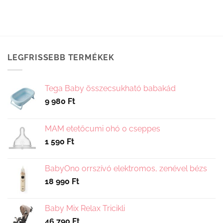
LEGFRISSEBB TERMÉKEK
Tega Baby összecsukható babakád
9 980
Ft
MAM etetőcumi 0hó 0 cseppes
1 590
Ft
BabyOno orrszívó elektromos, zenével bézs
18 990
Ft
Baby Mix Relax Tricikli
46 790
Ft