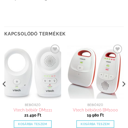
KAPCSOLÓDÓ TERMÉKEK
Kedvenceimhez
Kedvenceimhez
adom
adom
BÉBIÖRZŐ
BÉBIÖRZŐ
Vtech bébiőr DM1111
Vtech bébiőrző BM1000
21 490
Ft
19 980
Ft
KOSÁRBA TESZEM
KOSÁRBA TESZEM