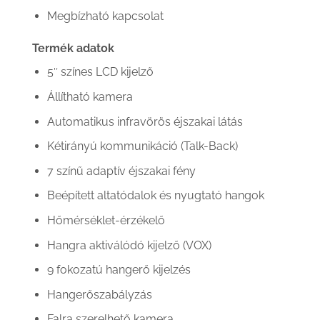
Megbízható kapcsolat
Termék adatok
5″ színes LCD kijelző
Állítható kamera
Automatikus infravörös éjszakai látás
Kétirányú kommunikáció (Talk-Back)
7 színű adaptív éjszakai fény
Beépített altatódalok és nyugtató hangok
Hőmérséklet-érzékelő
Hangra aktiválódó kijelző (VOX)
9 fokozatú hangerő kijelzés
Hangerőszabályzás
Falra szerelhető kamera