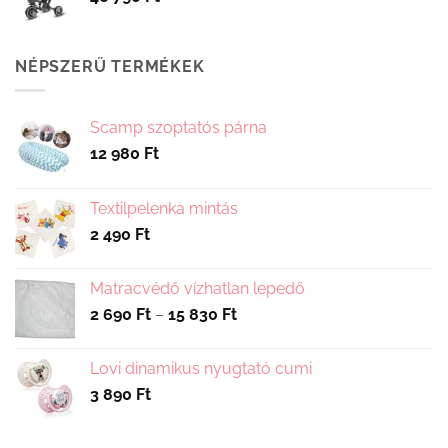
NÉPSZERŰ TERMÉKEK
Scamp szoptatós párna
12 980
Ft
Textilpelenka mintás
2 490
Ft
Matracvédő vízhatlan lepedő
Ártartomány:
2 690
Ft
–
15 830
Ft
2
690 Ft
Lovi dinamikus nyugtató cumi
-
3 890
Ft
15
830 Ft