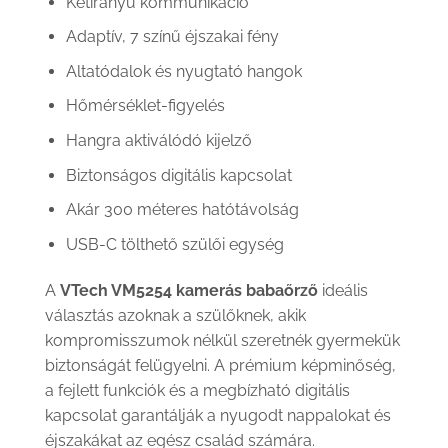
Kétirányú kommunikáció
Adaptív, 7 színű éjszakai fény
Altatódalok és nyugtató hangok
Hőmérséklet-figyelés
Hangra aktiválódó kijelző
Biztonságos digitális kapcsolat
Akár 300 méteres hatótávolság
USB-C tölthető szülői egység
A
VTech VM5254 kamerás babaőrző
ideális
választás azoknak a szülőknek, akik
kompromisszumok nélkül szeretnék gyermekük
biztonságát felügyelni. A prémium képminőség,
a fejlett funkciók és a megbízható digitális
kapcsolat garantálják a nyugodt nappalokat és
éjszakákat az egész család számára.