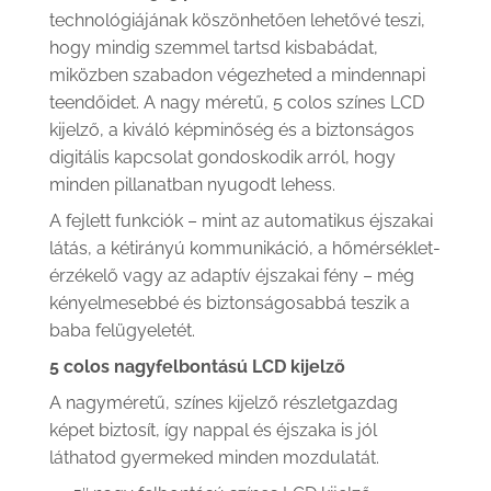
technológiájának köszönhetően lehetővé teszi,
hogy mindig szemmel tartsd kisbabádat,
miközben szabadon végezheted a mindennapi
teendőidet. A nagy méretű, 5 colos színes LCD
kijelző, a kiváló képminőség és a biztonságos
digitális kapcsolat gondoskodik arról, hogy
minden pillanatban nyugodt lehess.
A fejlett funkciók – mint az automatikus éjszakai
látás, a kétirányú kommunikáció, a hőmérséklet-
érzékelő vagy az adaptív éjszakai fény – még
kényelmesebbé és biztonságosabbá teszik a
baba felügyeletét.
5 colos nagyfelbontású LCD kijelző
A nagyméretű, színes kijelző részletgazdag
képet biztosít, így nappal és éjszaka is jól
láthatod gyermeked minden mozdulatát.