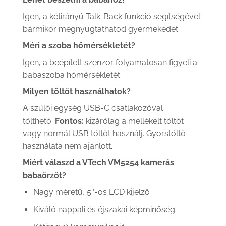
Igen, a kétirányú Talk-Back funkció segítségével
bármikor megnyugtathatod gyermekedet.
Méri a szoba hőmérsékletét?
Igen, a beépített szenzor folyamatosan figyeli a
babaszoba hőmérsékletét.
Milyen töltőt használhatok?
A szülői egység USB-C csatlakozóval
tölthető.
Fontos:
kizárólag a mellékelt töltőt
vagy normál USB töltőt használj. Gyorstöltő
használata nem ajánlott.
Miért válaszd a VTech VM5254 kamerás
babaőrzőt?
Nagy méretű, 5″-os LCD kijelző
Kiváló nappali és éjszakai képminőség