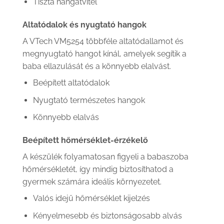
Tiszta hangátvitel
Altatódalok és nyugtató hangok
A VTech VM5254 többféle altatódallamot és
megnyugtató hangot kínál, amelyek segítik a
baba ellazulását és a könnyebb elalvást.
Beépített altatódalok
Nyugtató természetes hangok
Könnyebb elalvás
Beépített hőmérséklet-érzékelő
A készülék folyamatosan figyeli a babaszoba
hőmérsékletét, így mindig biztosíthatod a
gyermek számára ideális környezetet.
Valós idejű hőmérséklet kijelzés
Kényelmesebb és biztonságosabb alvás