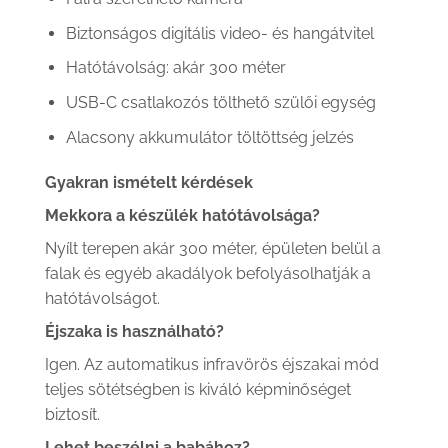
Biztonságos digitális video- és hangátvitel
Hatótávolság: akár 300 méter
USB-C csatlakozós tölthető szülői egység
Alacsony akkumulátor töltöttség jelzés
Gyakran ismételt kérdések
Mekkora a készülék hatótávolsága?
Nyílt terepen akár 300 méter, épületen belül a
falak és egyéb akadályok befolyásolhatják a
hatótávolságot.
Éjszaka is használható?
Igen. Az automatikus infravörös éjszakai mód
teljes sötétségben is kiváló képminőséget
biztosít.
Lehet beszélni a babához?