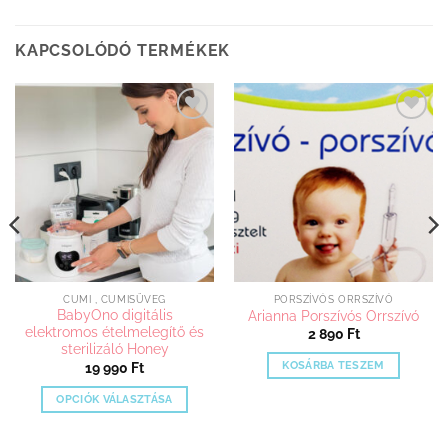
KAPCSOLÓDÓ TERMÉKEK
Kedvenceimhez
Kedvenceimhez
adom
adom
CUMI , CUMISÜVEG
PORSZÍVÓS ORRSZÍVÓ
BabyOno digitális
Arianna Porszívós Orrszívó
elektromos ételmelegítő és
2 890
Ft
sterilizáló Honey
KOSÁRBA TESZEM
19 990
Ft
OPCIÓK VÁLASZTÁSA
Ennek
a