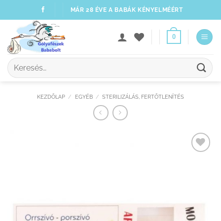
Skip
MÁR 28 ÉVE A BABÁK KÉNYELMÉÉRT
to
content
0
Keresés
a
következőre:
KEZDŐLAP
/
EGYÉB
/
STERILIZÁLÁS, FERTŐTLENÍTÉS
Kedvenceimhez
adom