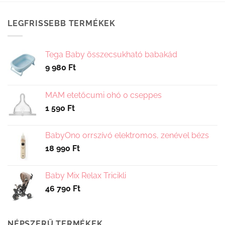
terméknek
több
LEGFRISSEBB TERMÉKEK
variációja
van.
A
Tega Baby összecsukható babakád
változatok
9 980
Ft
a
termékoldalon
választhatók
MAM etetőcumi 0hó 0 cseppes
ki
1 590
Ft
BabyOno orrszívó elektromos, zenével bézs
18 990
Ft
Baby Mix Relax Tricikli
46 790
Ft
NÉPSZERŰ TERMÉKEK