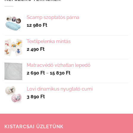
Scamp szoptatós párna
12 980
Ft
Textilpelenka mintás
2 490
Ft
Matracvédő vízhatlan lepedő
Ártartomány:
2 690
Ft
–
15 830
Ft
2
690 Ft
Lovi dinamikus nyugtató cumi
-
3 890
Ft
15
830 Ft
KISTARCSAI ÜZLETÜNK