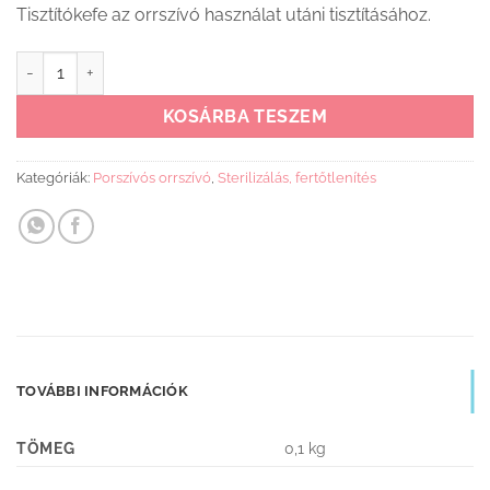
Tisztítókefe az orrszívó használat utáni tisztításához.
Arianna orrszívó mosókefe mennyiség
KOSÁRBA TESZEM
Kategóriák:
Porszívós orrszívó
,
Sterilizálás, fertőtlenítés
TOVÁBBI INFORMÁCIÓK
TÖMEG
0,1 kg