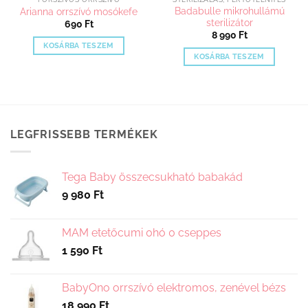
Badabulle mikrohullámú
Arianna orrszívó mosókefe
sterilizátor
690
Ft
8 990
Ft
KOSÁRBA TESZEM
KOSÁRBA TESZEM
LEGFRISSEBB TERMÉKEK
Tega Baby összecsukható babakád
9 980
Ft
MAM etetőcumi 0hó 0 cseppes
1 590
Ft
BabyOno orrszívó elektromos, zenével bézs
18 990
Ft