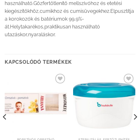
használható.Gőzfertőtlenítő mellszívóhoz és etetési
kiegészítőkhöz,cumikhoz és cumisüvegekhez.Elpusztítja
a korokozók és batériumok 99,9%-
át.Helytakarékos,praktikusan használható
utazáskor,nyaraláskor.
KAPCSOLÓDÓ TERMÉKEK
Kedvenceimhez
Kedvenceimhez
adom
adom
PORSZÍVÓS ORRSZÍVÓ
STERILIZÁLÁS, FERTŐTLENÍTÉS