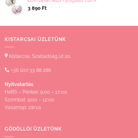
Lovi dinamikus nyugtató cumi
-
3 890
Ft
15
830 Ft
KISTARCSAI ÜZLETÜNK
Kistarcsa, Szabadság út 20.
+36 (20) 33 88 288
Nyitvatartás
:
Hétfő – Péntek: 9:00 – 17:00
Szombat: 9:00 – 12:00
Vasárnap: zárva
GÖDÖLLŐI ÜZLETÜNK