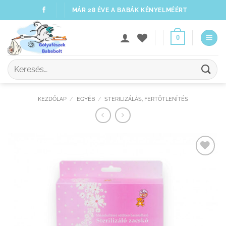
Skip
MÁR 28 ÉVE A BABÁK KÉNYELMÉÉRT
to
content
0
Keresés
a
következőre:
KEZDŐLAP
/
EGYÉB
/
STERILIZÁLÁS, FERTŐTLENÍTÉS
Kedvenceimhez
adom