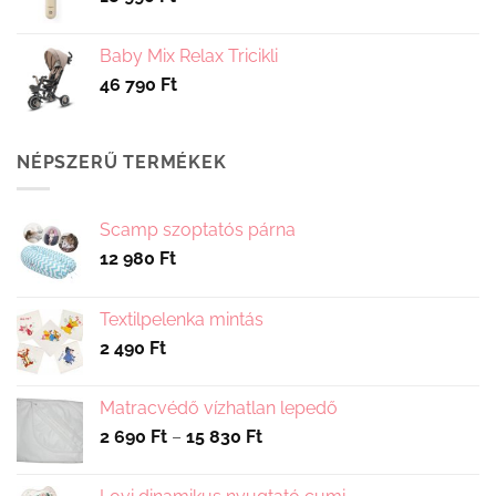
Baby Mix Relax Tricikli
46 790
Ft
NÉPSZERŰ TERMÉKEK
Scamp szoptatós párna
12 980
Ft
Textilpelenka mintás
2 490
Ft
Matracvédő vízhatlan lepedő
Ártartomány:
2 690
Ft
–
15 830
Ft
2
690 Ft