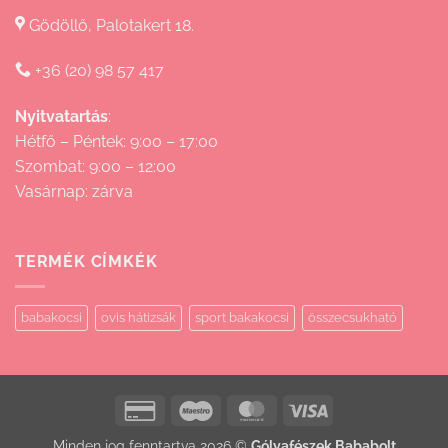
Gödöllő, Palotakert 18.
+36 (20) 98 57 417
Nyitvatartás
:
Hétfő – Péntek: 9:00 – 17:00
Szombat: 9:00 – 12:00
Vasárnap: zárva
TERMÉK CÍMKÉK
babakocsi
ovis hátizsák
sport bakakocsi
összecsukható
Credit
Maestro
MasterCard
Visa
Card
Minden jog fenntartva 2026 ©
Gólyafészek Bababolt