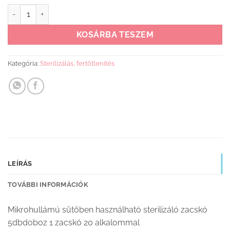
Baby Bruin Sterilizáló zacskó mennyiség
KOSÁRBA TESZEM
Kategória:
Sterilizálás, fertőtlenítés
LEÍRÁS
TOVÁBBI INFORMÁCIÓK
Mikrohullámú sütőben használható sterilizáló zacskó
5dbdoboz 1 zacskó 20 alkalommal