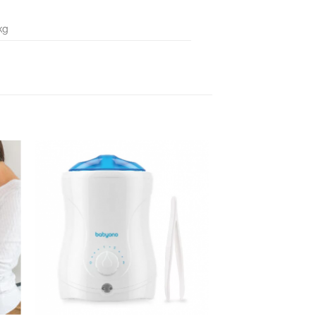
 kg
hez
Kedvenceimhez
adom