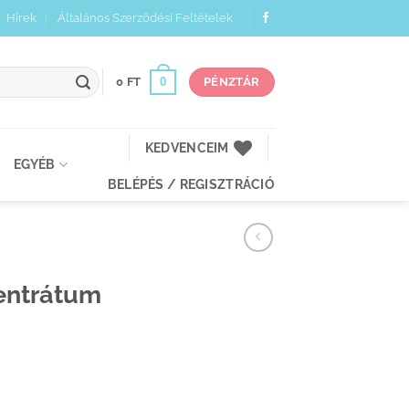
Hírek
Általános Szerződési Feltételek
0
0
FT
PÉNZTÁR
KEDVENCEIM
EGYÉB
BELÉPÉS / REGISZTRÁCIÓ
centrátum