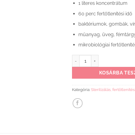
1 literes koncentrátum
60 perc fertőtlenítési idő
baktériumok, gombák, vír
műanyag, üveg, fémtárg
mikrobiológiai fertőtlenít
Sterilizáló Koncentrátum Chic
KOSÁRBA TES
Kategória:
Sterilizálás, fertőtlenítés