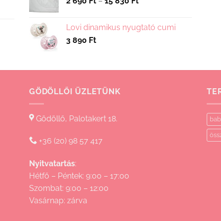
Ártartomány:
2 690
Ft
–
15 830
Ft
2
690 Ft
Lovi dinamikus nyugtató cumi
-
3 890
Ft
15
830 Ft
GÖDÖLLŐI ÜZLETÜNK
TE
Gödöllő, Palotakert 18.
bab
öss
+36 (20) 98 57 417
Nyitvatartás
:
Hétfő – Péntek: 9:00 – 17:00
Szombat: 9:00 – 12:00
Vasárnap: zárva