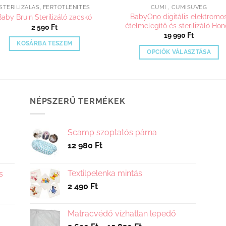
STERILIZÁLÁS, FERTŐTLENÍTÉS
CUMI , CUMISÜVEG
BabyOno digitális elektromo
Baby Bruin Sterilizáló zacskó
ételmelegítő és sterilizáló Ho
2 590
Ft
19 990
Ft
KOSÁRBA TESZEM
OPCIÓK VÁLASZTÁSA
Ennek
a
terméknek
több
NÉPSZERŰ TERMÉKEK
variációja
van.
Scamp szoptatós párna
A
12 980
Ft
változatok
a
termékoldalo
Textilpelenka mintás
s
választhatók
2 490
Ft
ki
Matracvédő vízhatlan lepedő