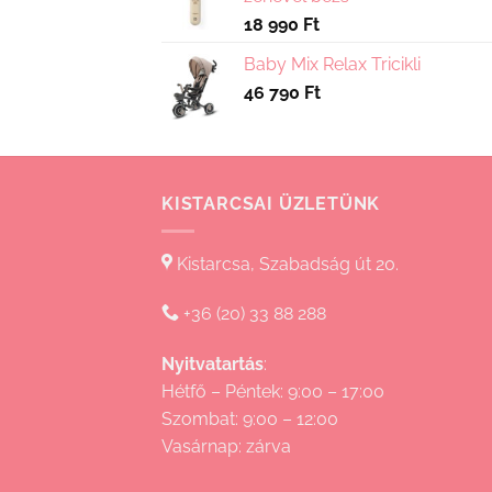
18 990
Ft
Baby Mix Relax Tricikli
46 790
Ft
KISTARCSAI ÜZLETÜNK
Kistarcsa, Szabadság út 20.
+36 (20) 33 88 288
Nyitvatartás
:
Hétfő – Péntek: 9:00 – 17:00
Szombat: 9:00 – 12:00
Vasárnap: zárva