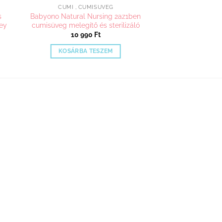
CUMI , CUMISÜVEG
s
Babyono Natural Nursing 2az1ben
ney
cumisüveg melegítő és sterilizáló
10 990
Ft
KOSÁRBA TESZEM
n