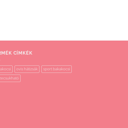
RMÉK CÍMKÉK
akocsi
ovis hátizsák
sport bakakocsi
zecsukható