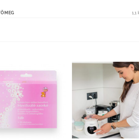
TÖMEG
1,1
Kedvenceimhez
Kedvenceim
adom
adom