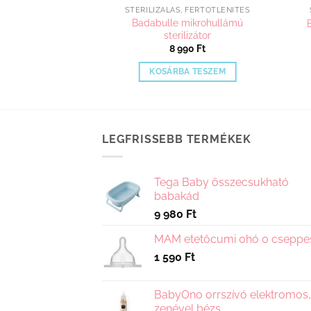
S ORRSZÍVÓ
STERILIZÁLÁS, FERTŐTLENÍTÉS
Badabulle mikrohullámú
szívó mosókefe
sterilizátor
90
Ft
8 990
Ft
A TESZEM
KOSÁRBA TESZEM
LEGFRISSEBB TERMÉKEK
Tega Baby összecsukható
babakád
9 980
Ft
MAM etetőcumi 0hó 0 cseppe
1 590
Ft
BabyOno orrszívó elektromos,
zenével bézs