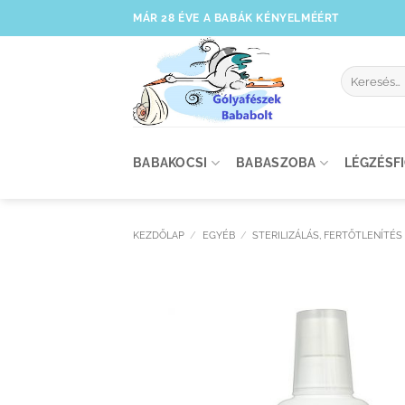
Skip
MÁR 28 ÉVE A BABÁK KÉNYELMÉÉRT
to
content
Keresés
a
következőre
BABAKOCSI
BABASZOBA
LÉGZÉSF
KEZDŐLAP
/
EGYÉB
/
STERILIZÁLÁS, FERTŐTLENÍTÉS