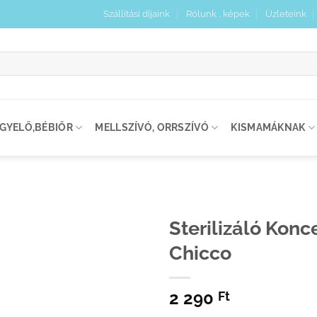
Szállítási díjaink
Rólunk , képek
Üzleteink
:
IGYELŐ,BÉBIŐR
MELLSZÍVÓ, ORRSZÍVÓ
KISMAMÁKNAK
Sterilizáló Kon
Chicco
Kedvenceimhez
adom
2 290
Ft