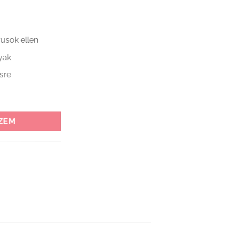
usok ellen
yak
ésre
co mennyiség
ZEM