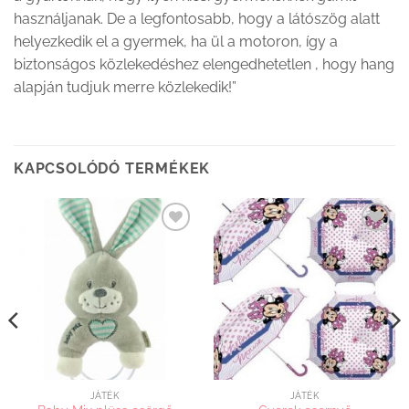
használjanak. De a legfontosabb, hogy a látószög alatt
helyezkedik el a gyermek, ha ül a motoron, így a
biztonságos közlekedéshez elengedhetetlen , hogy hang
alapján tudjuk merre közlekedik!”
KAPCSOLÓDÓ TERMÉKEK
Kedvenceimhez
Kedvenceimhez
adom
adom
JÁTÉK
JÁTÉK