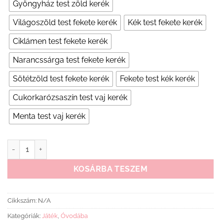
Gyöngyház test zöld kerék
Világoszöld test fekete kerék
Kék test fekete kerék
Ciklámen test fekete kerék
Narancssárga test fekete kerék
Sötétzöld test fekete kerék
Fekete test kék kerék
Cukorkarózsaszín test vaj kerék
Menta test vaj kerék
Műanyag kismotor mennyiség
KOSÁRBA TESZEM
Cikkszám:
N/A
Kategóriák:
Játék
,
Óvodába