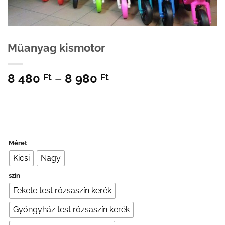
Műanyag kismotor
Ártartomány:
8 480
–
8 980
Ft
Ft
8
480 Ft
-
8
980 Ft
Méret
Kicsi
Nagy
szín
Fekete test rózsaszín kerék
Gyöngyház test rózsaszín kerék