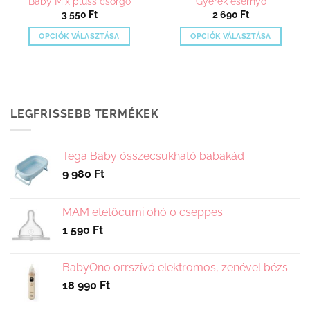
Baby Mix plüss csörgő
Gyerek esernyő
3 550
Ft
2 690
Ft
OPCIÓK VÁLASZTÁSA
OPCIÓK VÁLASZTÁSA
Ennek
Ennek
a
a
terméknek
terméknek
több
több
variációja
variációja
LEGFRISSEBB TERMÉKEK
van.
van.
A
A
változatok
változatok
Tega Baby összecsukható babakád
a
a
9 980
Ft
termékoldalon
termékoldalon
választhatók
választhatók
MAM etetőcumi 0hó 0 cseppes
ki
ki
1 590
Ft
BabyOno orrszívó elektromos, zenével bézs
18 990
Ft