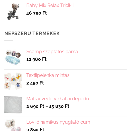
Baby Mix Relax Tricikli
46 790
Ft
NÉPSZERŰ TERMÉKEK
Scamp szoptatós párna
12 980
Ft
Textilpelenka mintás
2 490
Ft
Matracvédő vízhatlan lepedő
Ártartomány:
2 690
Ft
–
15 830
Ft
2
690 Ft
Lovi dinamikus nyugtató cumi
-
3 890
Ft
15