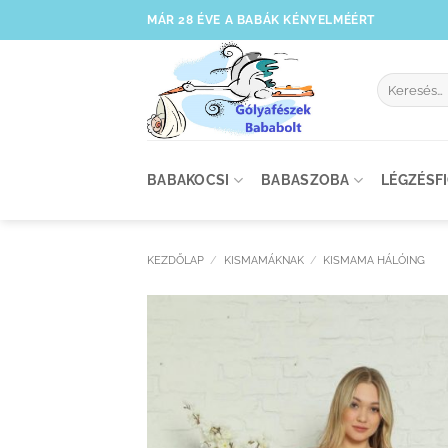
Skip
MÁR 28 ÉVE A BABÁK KÉNYELMÉÉRT
to
content
Keresés
a
következőre
BABAKOCSI
BABASZOBA
LÉGZÉSF
KEZDŐLAP
/
KISMAMÁKNAK
/
KISMAMA HÁLÓING