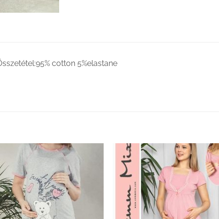
Összetétel:95% cotton 5%elastane
Kedvenceimhez
Kedvenceim
adom
adom