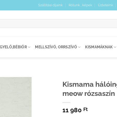
Szállítási díjaink
Rólunk , képek
Üzleteink
:
IGYELŐ,BÉBIŐR
MELLSZÍVÓ, ORRSZÍVÓ
KISMAMÁKNAK
Kismama hálóing
meow rózsaszín
Kedvenceimhez
adom
11 980
Ft