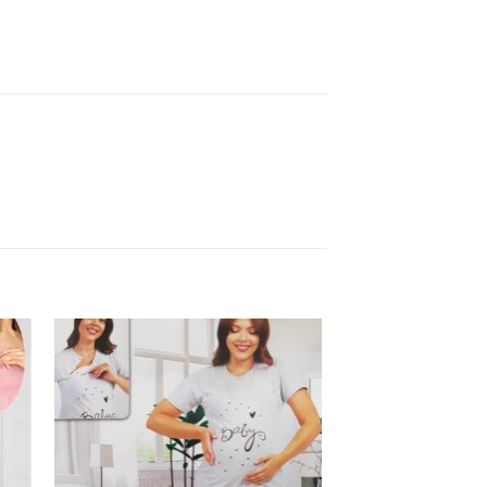
hez
Kedvenceimhez
adom