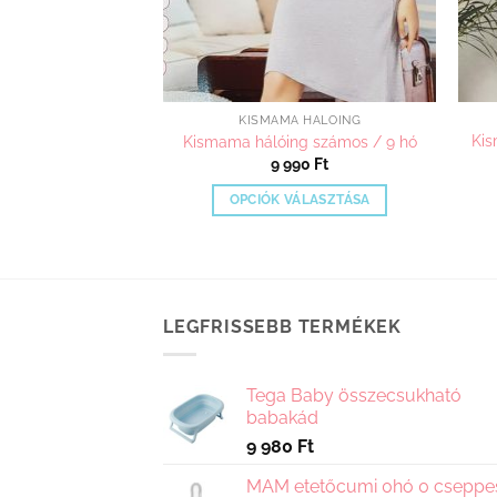
A HÁLÓING
KISMAMA HÁLÓING
Kis
álóing zöld
Kismama hálóing számos / 9 hó
980
Ft
9 990
Ft
VÁLASZTÁSA
OPCIÓK VÁLASZTÁSA
Ennek
Ennek
a
a
terméknek
terméknek
több
több
LEGFRISSEBB TERMÉKEK
variációja
variációja
van.
van.
A
A
Tega Baby összecsukható
változatok
változatok
babakád
a
a
9 980
Ft
termékoldalon
termékoldalon
választhatók
választhatók
MAM etetőcumi 0hó 0 cseppe