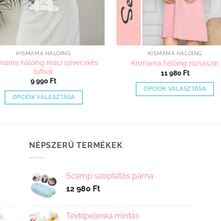
KISMAMA HÁLÓING
KISMAMA HÁLÓING
mama hálóing maci szivecskés
Kismama hálóing rózsaszín
lufival
11 980
Ft
9 990
Ft
OPCIÓK VÁLASZTÁSA
OPCIÓK VÁLASZTÁSA
Ennek
Ennek
a
a
terméknek
terméknek
több
több
NÉPSZERŰ TERMÉKEK
variációja
variációja
van.
van.
A
Scamp szoptatós párna
A
változatok
12 980
Ft
változatok
a
a
termékoldalo
termékoldalon
választhatók
Textilpelenka mintás
s