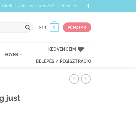
Hírek
Általános Szerződési Feltételek
0
0
FT
PÉNZTÁR
KEDVENCEIM
EGYÉB
BELÉPÉS / REGISZTRÁCIÓ
 just