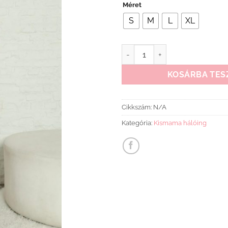
Méret
S
M
L
XL
Kismama hálóing just meow ró
KOSÁRBA TES
Cikkszám:
N/A
Kategória:
Kismama hálóing