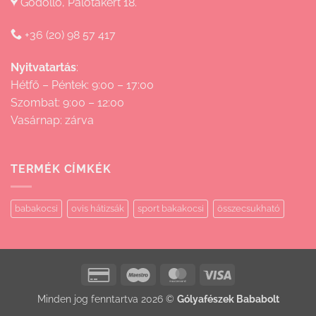
Gödöllő, Palotakert 18.
+36 (20) 98 57 417
Nyitvatartás
:
Hétfő – Péntek: 9:00 – 17:00
Szombat: 9:00 – 12:00
Vasárnap: zárva
TERMÉK CÍMKÉK
babakocsi
ovis hátizsák
sport bakakocsi
összecsukható
Credit
Maestro
MasterCard
Visa
Card
Minden jog fenntartva 2026 ©
Gólyafészek Bababolt
2