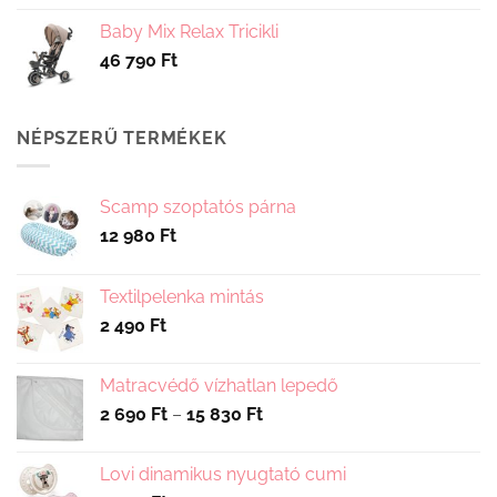
Baby Mix Relax Tricikli
46 790
Ft
NÉPSZERŰ TERMÉKEK
Scamp szoptatós párna
12 980
Ft
Textilpelenka mintás
2 490
Ft
Matracvédő vízhatlan lepedő
Ártartomány:
2 690
Ft
–
15 830
Ft
2
690 Ft
Lovi dinamikus nyugtató cumi
-