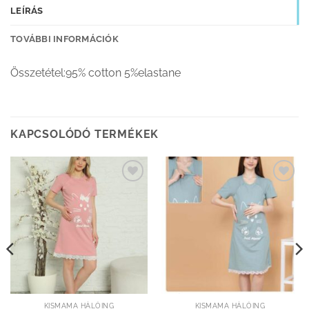
LEÍRÁS
TOVÁBBI INFORMÁCIÓK
Összetétel:95% cotton 5%elastane
KAPCSOLÓDÓ TERMÉKEK
Kedvenceimhez
Kedvenceimhez
adom
adom
KISMAMA HÁLÓING
KISMAMA HÁLÓING