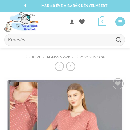
Skip
MÁR 28 ÉVE A BABÁK KÉNYELMÉÉRT
to
content
0
Keresés
a
következőre:
KEZDŐLAP
/
KISMAMÁKNAK
/
KISMAMA HÁLÓING
Kedvenceimhez
adom