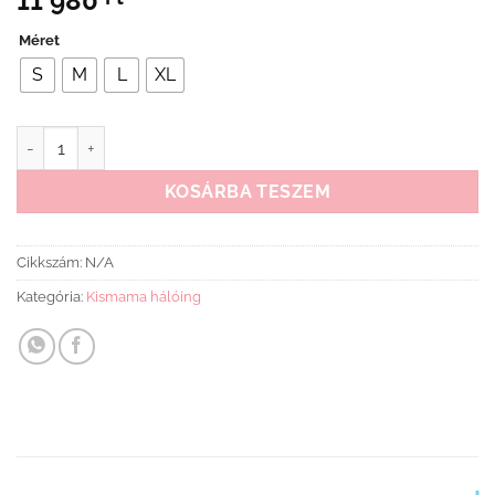
11 980
Méret
S
M
L
XL
Kismama hálóing terrakotta pöttyös mennyiség
KOSÁRBA TESZEM
Cikkszám:
N/A
Kategória:
Kismama hálóing