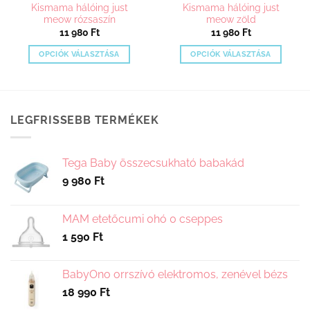
Kismama hálóing just
Kismama hálóing just
meow rózsaszín
meow zöld
11 980
Ft
11 980
Ft
OPCIÓK VÁLASZTÁSA
OPCIÓK VÁLASZTÁSA
Ennek
Ennek
a
a
terméknek
terméknek
több
több
LEGFRISSEBB TERMÉKEK
variációja
variációja
van.
van.
A
A
Tega Baby összecsukható babakád
változatok
változatok
9 980
Ft
a
a
termékoldalon
termékoldalon
választhatók
választhatók
MAM etetőcumi 0hó 0 cseppes
ki
ki
1 590
Ft
BabyOno orrszívó elektromos, zenével bézs
18 990
Ft