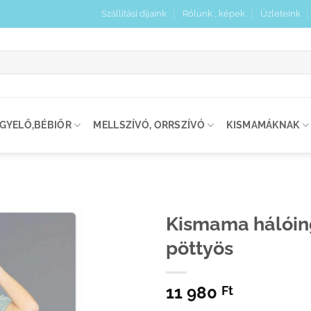
Szállítási díjaink
Rólunk , képek
Üzleteink
:
IGYELŐ,BÉBIŐR
MELLSZÍVÓ, ORRSZÍVÓ
KISMAMÁKNAK
Kismama hálóin
pöttyös
Kedvenceimhez
adom
11 980
Ft