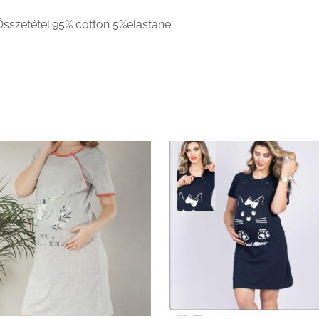
Összetétel:95% cotton 5%elastane
Kedvenceimhez
Kedvenceim
adom
adom