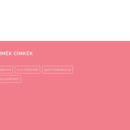
RMÉK CÍMKÉK
akocsi
ovis hátizsák
sport bakakocsi
zecsukható