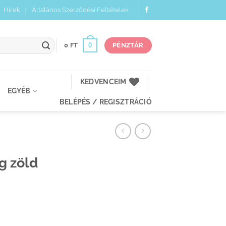
Hírek
Általános Szerződési Feltételek
0
0
FT
PÉNZTÁR
KEDVENCEIM
EGYÉB
BELÉPÉS / REGISZTRÁCIÓ
g zöld