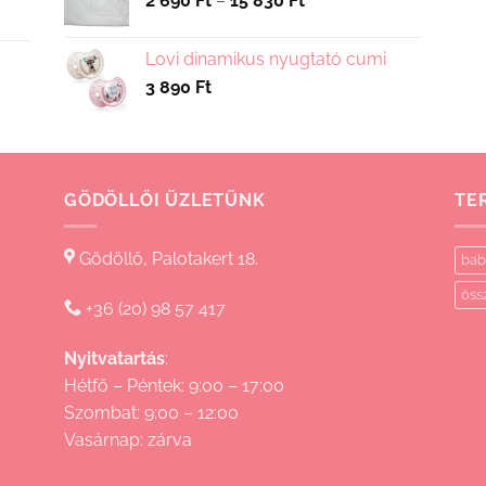
2 690
Ft
–
15 830
Ft
2
690 Ft
Lovi dinamikus nyugtató cumi
-
3 890
Ft
15
830 Ft
GÖDÖLLŐI ÜZLETÜNK
TE
Gödöllő, Palotakert 18.
bab
öss
+36 (20) 98 57 417
Nyitvatartás
:
Hétfő – Péntek: 9:00 – 17:00
Szombat: 9:00 – 12:00
Vasárnap: zárva