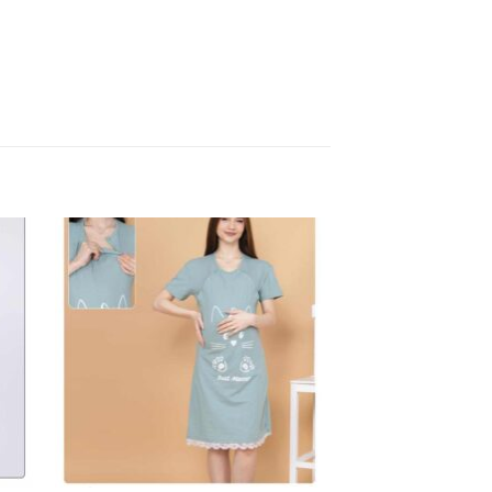
hez
Kedvenceimhez
adom