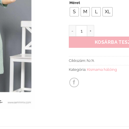
Méret
S
M
L
XL
Kismama hálóing zöld pöttyös 
KOSÁRBA TES
Cikkszám:
N/A
Kategória:
Kismama hálóing