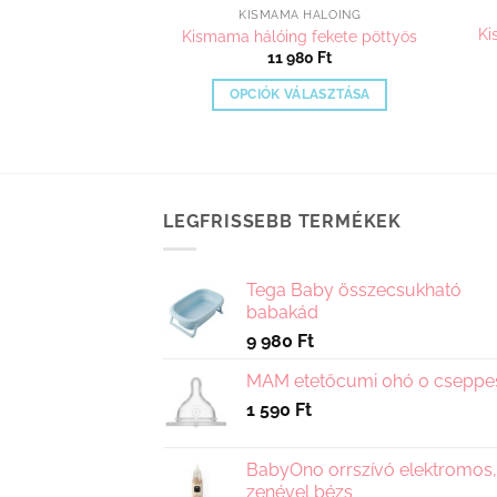
A HÁLÓING
KISMAMA HÁLÓING
Ki
óing tappancs
Kismama hálóing fekete pöttyös
980
Ft
11 980
Ft
VÁLASZTÁSA
OPCIÓK VÁLASZTÁSA
Ennek
Ennek
a
a
terméknek
terméknek
több
több
LEGFRISSEBB TERMÉKEK
variációja
variációja
van.
van.
A
A
Tega Baby összecsukható
változatok
változatok
babakád
a
a
9 980
Ft
termékoldalon
termékoldalon
választhatók
választhatók
MAM etetőcumi 0hó 0 cseppe
ki
ki
1 590
Ft
BabyOno orrszívó elektromos,
zenével bézs