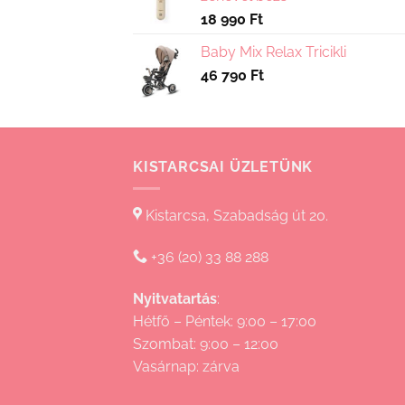
18 990
Ft
Baby Mix Relax Tricikli
46 790
Ft
KISTARCSAI ÜZLETÜNK
Kistarcsa, Szabadság út 20.
+36 (20) 33 88 288
Nyitvatartás
:
Hétfő – Péntek: 9:00 – 17:00
Szombat: 9:00 – 12:00
Vasárnap: zárva