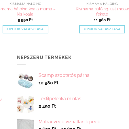
KISMAMA HÁLÓING
KISMAMA HÁLÓING
smama hálóing koala mama –
Kismama hálóing just meow
kis koala
fekete
9 990
Ft
11 980
Ft
OPCIÓK VÁLASZTÁSA
OPCIÓK VÁLASZTÁSA
Ennek
Ennek
a
a
terméknek
terméknek
több
több
NÉPSZERŰ TERMÉKEK
variációja
variációja
van.
van.
Scamp szoptatós párna
A
A
12 980
Ft
változatok
változatok
a
a
termékoldalon
termékoldalo
Textilpelenka mintás
s
választhatók
választhatók
2 490
Ft
ki
ki
Matracvédő vízhatlan lepedő
Ártartomány: