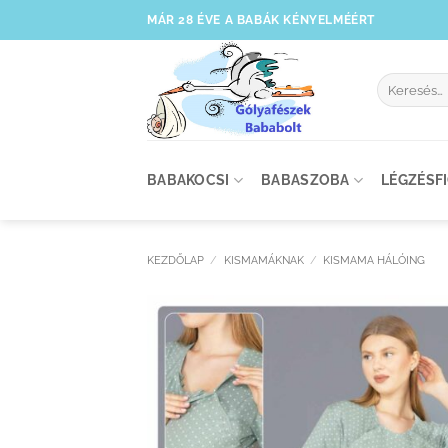
Skip
MÁR 28 ÉVE A BABÁK KÉNYELMÉÉRT
to
content
Keresés
a
következőre
BABAKOCSI
BABASZOBA
LÉGZÉSF
KEZDŐLAP
/
KISMAMÁKNAK
/
KISMAMA HÁLÓING