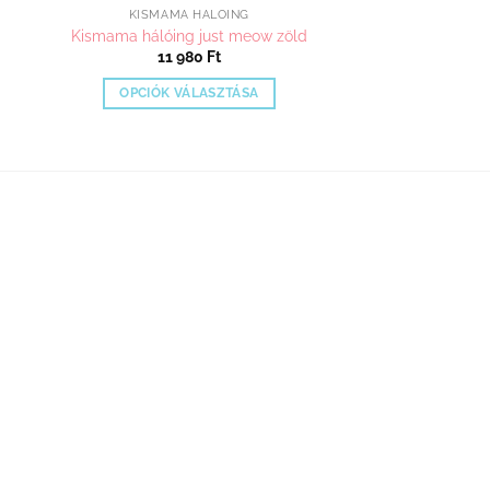
KISMAMA HÁLÓING
Kismama hálóing just meow zöld
11 980
Ft
OPCIÓK VÁLASZTÁSA
Ennek
a
terméknek
több
variációja
van.
A
változatok
a
termékoldalon
n
választhatók
ki