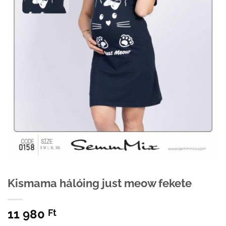
Kismama hálóing just meow fekete
11 980
Ft