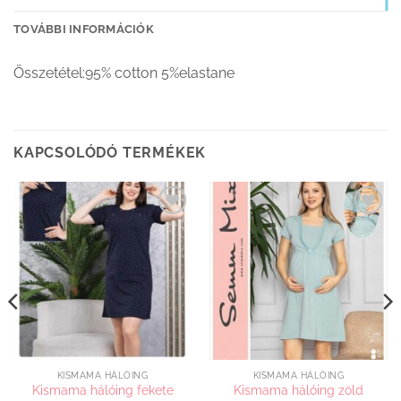
TOVÁBBI INFORMÁCIÓK
Összetétel:95% cotton 5%elastane
KAPCSOLÓDÓ TERMÉKEK
Kedvenceimhez
Kedvenceimhez
adom
adom
KISMAMA HÁLÓING
KISMAMA HÁLÓING
Kismama hálóing fekete
Kismama hálóing zöld