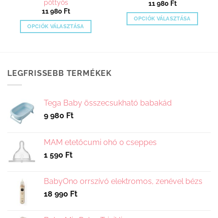
pöttyös
11 980
Ft
11 980
Ft
OPCIÓK VÁLASZTÁSA
OPCIÓK VÁLASZTÁSA
Ennek
Ennek
a
a
terméknek
terméknek
több
több
variációja
LEGFRISSEBB TERMÉKEK
variációja
van.
van.
A
A
változatok
Tega Baby összecsukható babakád
változatok
a
9 980
Ft
a
termékoldalon
termékoldalon
választhatók
választhatók
MAM etetőcumi 0hó 0 cseppes
ki
ki
1 590
Ft
BabyOno orrszívó elektromos, zenével bézs
18 990
Ft