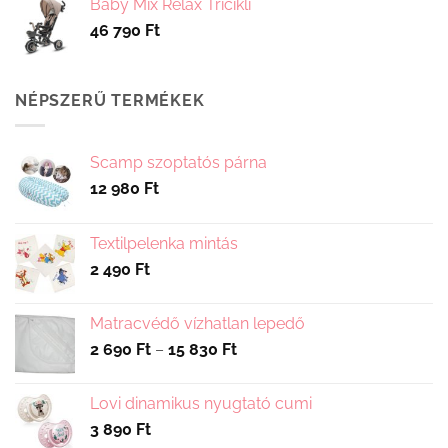
Baby Mix Relax Tricikli
46 790
Ft
NÉPSZERŰ TERMÉKEK
Scamp szoptatós párna
12 980
Ft
Textilpelenka mintás
2 490
Ft
Matracvédő vízhatlan lepedő
Ártartomány:
2 690
Ft
–
15 830
Ft
2
690 Ft
Lovi dinamikus nyugtató cumi
-
3 890
Ft
15