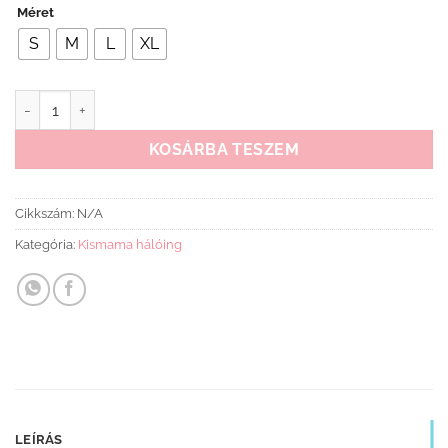
Méret
S
M
L
XL
Kismama hálóing just meow fekete mennyiség
KOSÁRBA TESZEM
Cikkszám:
N/A
Kategória:
Kismama hálóing
LEÍRÁS