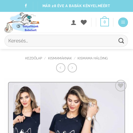
Skip
MÁR 28 ÉVE A BABÁK KÉNYELMÉÉRT
to
content
0
Keresés
a
következőre:
KEZDŐLAP
/
KISMAMÁKNAK
/
KISMAMA HÁLÓING
Kedvenceimhez
adom