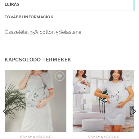
LEÍRÁS
TOVÁBBI INFORMÁCIÓK
Összetétel:95% cotton 5%elastane
KAPCSOLÓDÓ TERMÉKEK
Kedvenceimhez
Kedvenceimhez
adom
adom
KISMAMA HÁLÓING
KISMAMA HÁLÓING