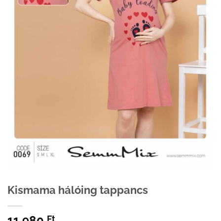
Kismama hálóing tappancs
11 980
Ft