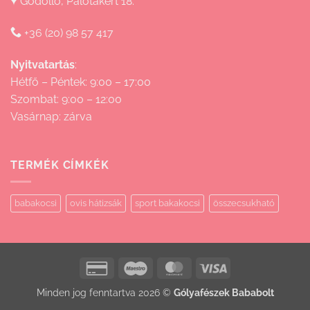
Gödöllő, Palotakert 18.
+36 (20) 98 57 417
Nyitvatartás
:
Hétfő – Péntek: 9:00 – 17:00
Szombat: 9:00 – 12:00
Vasárnap: zárva
TERMÉK CÍMKÉK
babakocsi
ovis hátizsák
sport bakakocsi
összecsukható
Credit
Maestro
MasterCard
Visa
Card
Minden jog fenntartva 2026 ©
Gólyafészek Bababolt
2