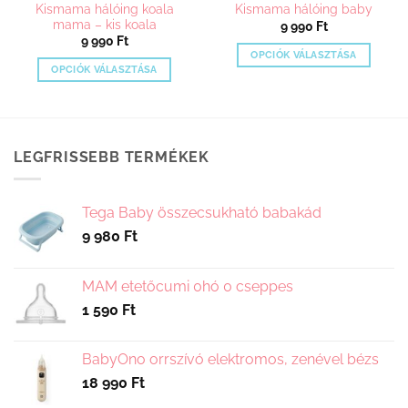
Kismama hálóing koala
Kismama hálóing baby
mama – kis koala
9 990
Ft
9 990
Ft
OPCIÓK VÁLASZTÁSA
OPCIÓK VÁLASZTÁSA
Ennek
Ennek
a
a
terméknek
terméknek
több
több
variációja
LEGFRISSEBB TERMÉKEK
variációja
van.
van.
A
A
változatok
Tega Baby összecsukható babakád
változatok
a
9 980
Ft
a
termékoldalon
termékoldalon
választhatók
választhatók
MAM etetőcumi 0hó 0 cseppes
ki
ki
1 590
Ft
BabyOno orrszívó elektromos, zenével bézs
18 990
Ft