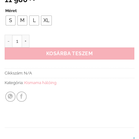
Méret
S
M
L
XL
Kismama hálóing tappancs mennyiség
KOSÁRBA TESZEM
Cikkszám:
N/A
Kategória:
Kismama hálóing