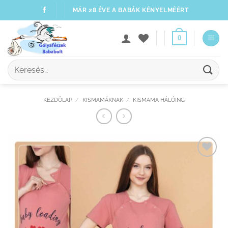
Skip
MÁR 28 ÉVE A BABÁK KÉNYELMÉÉRT
to
content
0
Keresés
a
következőre:
KEZDŐLAP
/
KISMAMÁKNAK
/
KISMAMA HÁLÓING
Kedvenceimhez
adom