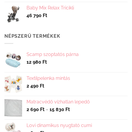
Baby Mix Relax Tricikli
46 790
Ft
NÉPSZERŰ TERMÉKEK
Scamp szoptatós párna
12 980
Ft
Textilpelenka mintás
2 490
Ft
Matracvédő vízhatlan lepedő
Ártartomány:
2 690
Ft
–
15 830
Ft
2
690 Ft
Lovi dinamikus nyugtató cumi
-