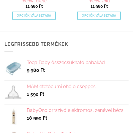
meow fekete
meow zöld
11 980
Ft
11 980
Ft
OPCIÓK VÁLASZTÁSA
OPCIÓK VÁLASZTÁSA
Ennek
Ennek
a
a
terméknek
terméknek
több
több
LEGFRISSEBB TERMÉKEK
variációja
variációja
van.
van.
A
A
Tega Baby összecsukható babakád
változatok
változatok
9 980
Ft
a
a
termékoldalon
termékoldalon
választhatók
választhatók
MAM etetőcumi 0hó 0 cseppes
ki
ki
1 590
Ft
BabyOno orrszívó elektromos, zenével bézs
18 990
Ft