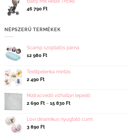
Baby Mix Relax Tricikli
46 790
Ft
NÉPSZERŰ TERMÉKEK
Scamp szoptatós párna
12 980
Ft
Textilpelenka mintás
2 490
Ft
Matracvédő vízhatlan lepedő
Ártartomány:
2 690
Ft
–
15 830
Ft
2
690 Ft
Lovi dinamikus nyugtató cumi
-
3 890
Ft
15