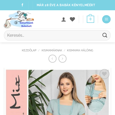
Skip
MÁR 28 ÉVE A BABÁK KÉNYELMÉÉRT
to
content
0
Keresés
a
következőre:
KEZDŐLAP
/
KISMAMÁKNAK
/
KISMAMA HÁLÓING
Kedvenceimhez
adom