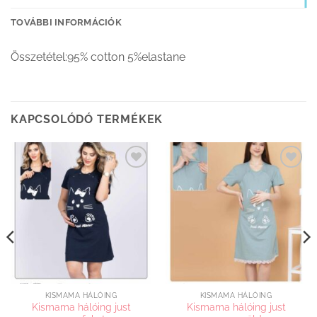
TOVÁBBI INFORMÁCIÓK
Összetétel:95% cotton 5%elastane
KAPCSOLÓDÓ TERMÉKEK
Kedvenceimhez
Kedvenceimhez
adom
adom
KISMAMA HÁLÓING
KISMAMA HÁLÓING
Kismama hálóing just
Kismama hálóing just