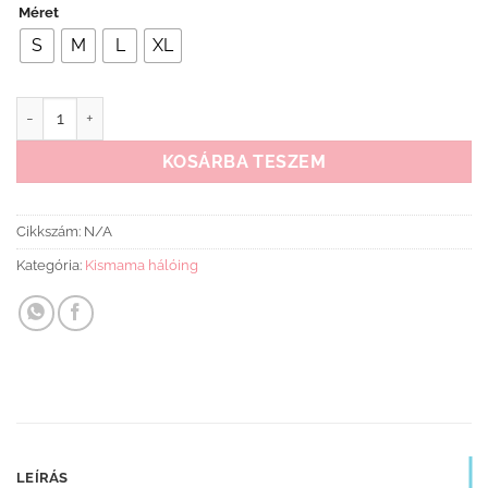
Méret
S
M
L
XL
Kismama hálóing zöld mennyiség
KOSÁRBA TESZEM
Cikkszám:
N/A
Kategória:
Kismama hálóing
LEÍRÁS